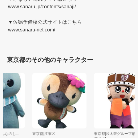
www.sanaru.jp/contents/sanaji/
▼佐鳴予備校公式サイトはこちら
www.sanaru-net.com/
東京都のその他のキャラクター
みんなのし...
東京都|江東区
東京都|和太鼓グループ彩-.