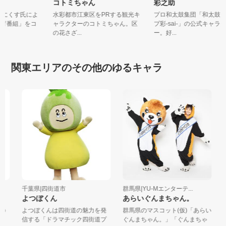
コトミちゃん
彩之助
ももにくす氏によ
水彩都市江東区をPRする観光キ
プロ和太鼓集団「和太鼓
教育番組」をコ
ャラクターのコトミちゃん。区
プ彩-sai-」の公式キャ
の花さざ...
ー。好...
関東エリアのその他のゆるキャラ
千葉県|四街道市
群馬県|YU-Mエンターテ...
東
よつぼくん
あらいぐんまちゃん。
資
ー
の
よつぼくんは四街道の魅力を発
群馬県のマスコット(仮)「あらい
く
信する「ドラマチック四街道プ
ぐんまちゃん。」「ぐんまちゃ
投