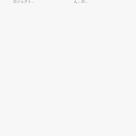
ロジェクト...
ん」の...
で
レ