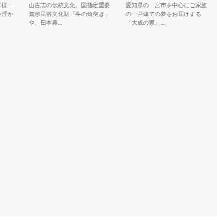
一
山古志の伝統文化、国指定重要
愛知県の一宮市を中心にご家族
か
無形民俗文化財「牛の角突き」
の一戸建ての夢をお届けする
年
や、日本農...
「大成の家」...
年