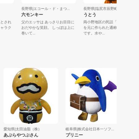
市
長野県|エコール・ド・まつ...
長野県|塩尻市辰野町中学校...
六モンキー
うとう
めたとされ
父のエッサは あっさりお目目に
両小野地区の民話「善知鳥峠
のキャラク
おだやかな笑顔。 しっぽは上に
を元に作られた通称うとうく
巻いて...
です。水や...
知県|太田油脂（株）
岐阜県|株式会社日本一ソフ...
福井県|NP
あぶらやつぶさん
プリニー
がんばリ