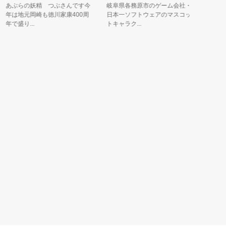
あぶらの妖精 つぶさんです今
岐阜県各務原市のゲーム会社・
福井県勝
は地元岡崎も徳川家康400周
日本一ソフトウェアのマスコッ
恐竜の森」
で盛り...
トキャラク...
谷ふくい...