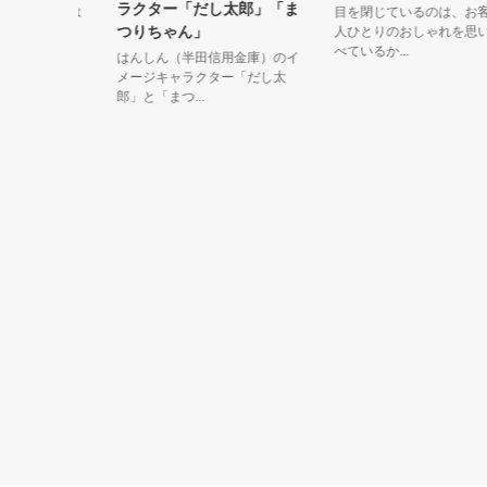
ラクター「だし太郎」「ま
ージしたは
目を閉じているのは、お客様
つりちゃん」
人ひとりのおしゃれを思い浮
べているか...
はんしん（半田信用金庫）のイ
メージキャラクター「だし太
郎」と「まつ...