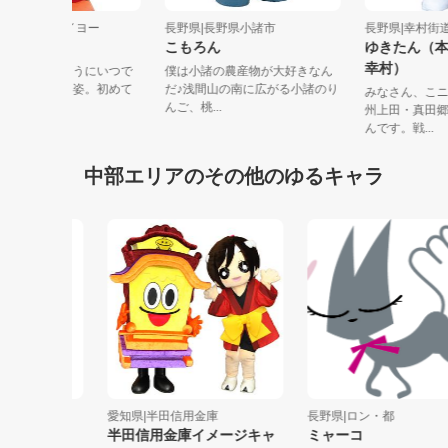
野県|株式会社タイヨー
長野県|長野県小諸市
長野県|幸
もっこりんご
こもろん
ゆきたん
幸村）
気に動きやすいようにいつで
僕は小諸の農産物が大好きなん
中学校のジャージ姿。初めて
だ♪浅間山の南に広がる小諸のり
みなさん、
った人で...
んご、桃...
州上田・真
んです。戦.
中部エリアのその他のゆるキャラ
）
愛知県|半田信用金庫
長野県|ロン・都
半田信用金庫イメージキャ
ミャーコ