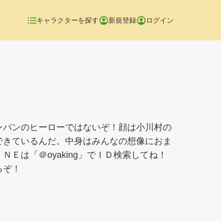
キャラクターを探す
新規登録
ログイン
ンパンのヒーローではないぞ！顔は小川村の
できているんだ。中身はみんなの想像におま
ＮＥは「＠oyaking」でＩＤ検索してね！
るぞ！