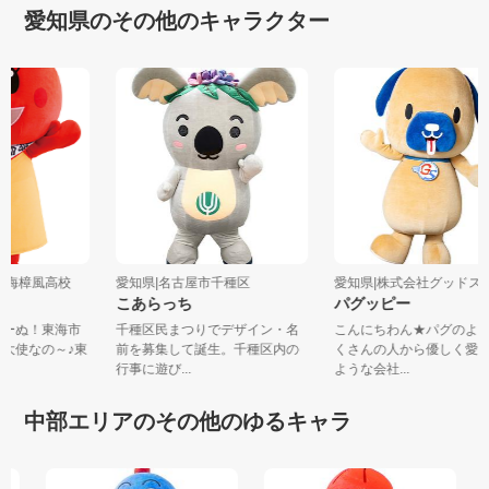
愛知県のその他のキャラクター
立東海樟風高校
愛知県|名古屋市千種区
愛知県|株式会社グッド
こあらっち
パグッピー
ぃーぬ！東海市
千種区民まつりでデザイン・名
こんにちわん★パグのよ
援大使なの～♪東
前を募集して誕生。千種区内の
くさんの人から優しく愛
行事に遊び...
ような会社...
中部エリアのその他のゆるキャラ