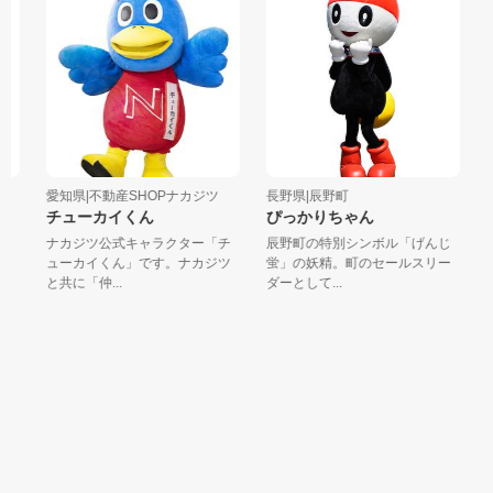
愛知県|不動産SHOPナカジツ
長野県|辰野町
新
チューカイくん
ぴっかりちゃん
会
サ
ワ
ナカジツ公式キャラクター「チ
辰野町の特別シンボル「げんじ
い
ューカイくん」です。ナカジツ
蛍」の妖精。町のセールスリー
新
と共に「仲...
ダーとして...
法
公