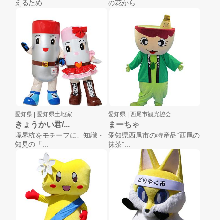
えるため...
の花から...
愛知県 |
愛知県土地家...
愛知県 |
西尾市観光協会
きょうかい君/...
まーちゃ
境界杭をモチーフに、知識・
愛知県西尾市の特産品“西尾の
知見の「...
抹茶”...