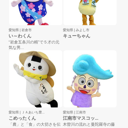
愛知県 |
岩倉市
愛知県 |
みよし市
い～わくん
キューちゃん
“岩倉五条川の精”で５才の元
気な男...
愛知県 |
ＪＡあいち豊...
愛知県 |
江南市
こめったくん
江南市マスコッ...
「農」と「食」の大切さを伝
木曽川の流れと曼陀羅寺の藤