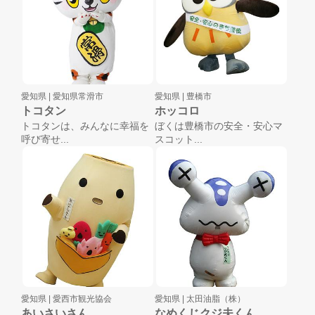
愛知県 |
愛知県常滑市
愛知県 |
豊橋市
トコタン
ホッコロ
トコタンは、みんなに幸福を
ぼくは豊橋市の安全・安心マ
呼び寄せ...
スコット...
愛知県 |
愛西市観光協会
愛知県 |
太田油脂（株）
あいさいさん
なめくじクジ夫くん