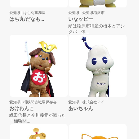
愛知県 |
はち丸事務局
愛知県 |
愛知県稲沢市
はち丸/だなも...
いなッピー
頭は稲沢市特産の植木とアシ
タバ、体...
愛知県 |
桶狭間古戦場保存会
愛知県 |
株式会社アイ...
おけわんこ
あいちゃん
織田信長と今川義元が戦った
「桶狭間...