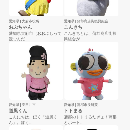
愛知県 |
大府市役所
愛知県 |
蒲郡商店街振興組合
おぶちゃん
こんきち
愛知県大府市（おおぶしって
こんきちとは、蒲郡商店街振
読むんだ...
興組合が...
愛知県 |
春日井市
愛知県 |
蒲郡市役所競...
道風くん
トトまる
こんにちは、ぼく「道風く
蒲郡のトトまるだぎょ！蒲郡
ん」。ぼく...
とボート...