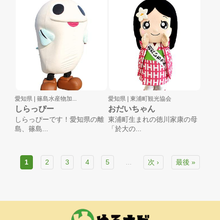
愛知県 |
篠島水産物加...
愛知県 |
東浦町観光協会
しらっぴー
おだいちゃん
しらっぴーです！愛知県の離
東浦町生まれの徳川家康の母
島、篠島...
「於大の...
1
2
3
4
5
...
次 ›
最後 »