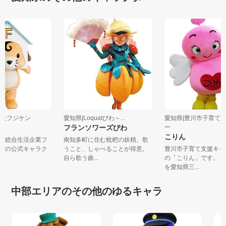
式会社フジケン
愛知県|Loquatびわ～...
愛知県|豊川市子育
ん
フランソワーズびわ
ー
こりん
市の総合生活企業フ
南知多町に住む枇杷の妖精。歌
ープの公式キャラク
うこと、しゃべることが得意。
豊川市子育て支援キ
.
自ら歌う曲...
の「こりん」です。
を愛知県三...
中部エリアのその他のゆるキャラ