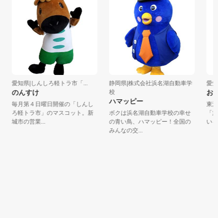
愛知県|しんしろ軽トラ市「...
静岡県|株式会社浜名湖自動車学
愛知
のんすけ
校
おだ
ハマッピー
毎月第４日曜日開催の「しんし
東浦
ろ軽トラ市」のマスコット。新
ボクは浜名湖自動車学校の幸せ
「於
城市の営業...
の青い鳥、ハマッピー！全国の
いるよ
みんなの交...