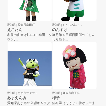
愛知県 |
愛知県幸田町
愛知県 |
しんしろ軽ト...
えこたん
のんすけ
名前の由来は｢エコ＋幸田＋タ
毎月第４日曜日開催の「しん
ウン｣...
しろ軽ト...
愛知県 |
あま市サクサ...
愛知県 |
知多市商工会
あまえん坊
梅子
愛知県あま市の公認キャラク
佐布里（そうり）梅から生ま