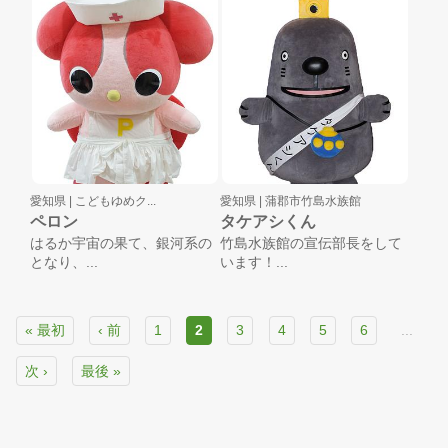
愛知県 |
こどもゆめク...
愛知県 |
蒲郡市竹島水族館
ペロン
タケアシくん
はるか宇宙の果て、銀河系の
竹島水族館の宣伝部長をして
となり、...
います！...
« 最初
‹ 前
1
2
3
4
5
6
...
次 ›
最後 »