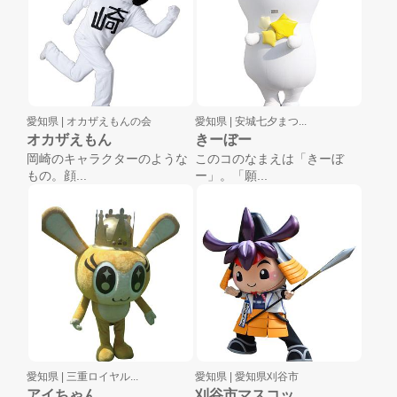
愛知県 |
オカザえもんの会
愛知県 |
安城七夕まつ...
オカザえもん
きーぼー
岡崎のキャラクターのような
このコのなまえは「きーぼ
もの。顔...
ー」。「願...
愛知県 |
三重ロイヤル...
愛知県 |
愛知県刈谷市
アイちゃん
刈谷市マスコッ...