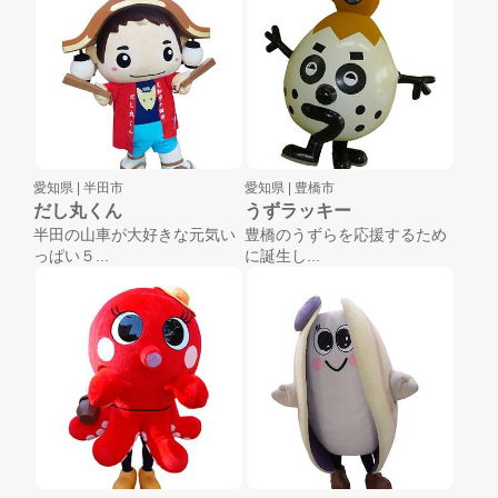
愛知県 |
半田市
愛知県 |
豊橋市
だし丸くん
うずラッキー
半田の山車が大好きな元気い
豊橋のうずらを応援するため
っぱい５...
に誕生し...