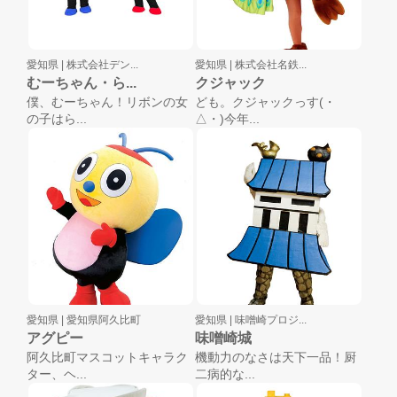
愛知県 |
株式会社デン...
愛知県 |
株式会社名鉄...
むーちゃん・ら...
クジャック
僕、むーちゃん！リボンの女
ども。クジャックっす(・
の子はら...
△・)今年...
愛知県 |
愛知県阿久比町
愛知県 |
味噌崎プロジ...
アグピー
味噌崎城
阿久比町マスコットキャラク
機動力のなさは天下一品！厨
ター、ヘ...
二病的な...