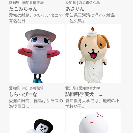
愛知県 |
南知多町役場
愛知県 |
西尾市佐久島
たこみちゃん
あさりん
愛知の離島、おいしいタコで
愛知県三河湾に浮かぶ離島
有名な日...
「佐久島」...
愛知県 |
南知多町役場
愛知県 |
愛知教育大学
しらっぴーな
訪問科学実犬 ...
愛知の離島、篠島はシラスの
愛知教育大学では、地域の小
漁獲量日...
学校や子...