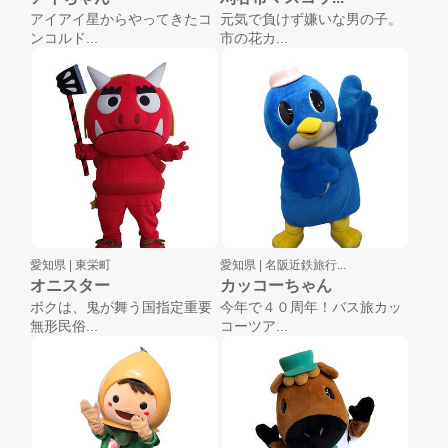
アイアイ星からやってきたコ
元気で負けず嫌いな男の子。
ンコルド...
市の花カ...
愛知県 |
東栄町
愛知県 |
名阪近鉄旅行...
オニスター
カッコーちゃん
ボクは、鬼が舞う国指定重要
今年で４０周年！バス旅カッ
無形民俗...
コーツア...