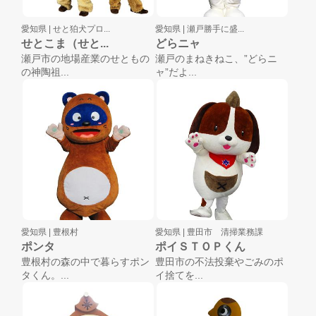
愛知県 |
せと狛犬プロ...
愛知県 |
瀬戸勝手に盛...
せとこま（せと...
どらニャ
瀬戸市の地場産業のせともの
瀬戸のまねきねこ、”どらニ
の神陶祖...
ャ”だよ...
愛知県 |
豊根村
愛知県 |
豊田市 清掃業務課
ポンタ
ポイＳＴＯＰくん
豊根村の森の中で暮らすポン
豊田市の不法投棄やごみのポ
タくん。...
イ捨てを...