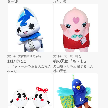
ター“あ...
れた、知...
愛知県 |
大曽根本通商店街
愛知県 |
犬山城下町を...
おおぞねこ
桃の天使『も～も』
ナゴヤドームのある大曽根の
犬山城下町を応援するもん！
みんなに...
桃の天使...