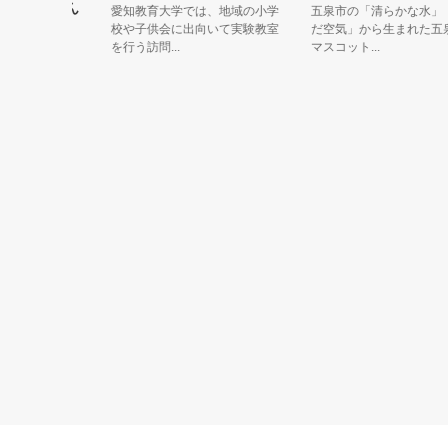
べこりん
愛知教育大学では、地域の小学
五泉市の「清らかな水」「澄
校や子供会に出向いて実験教室
だ空気」から生まれた五泉市
を行う訪問...
マスコット...