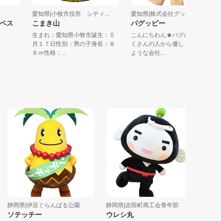
局
愛知県|小牧市役所 シティ...
愛知県|株式会社グッドスピ
エビザベス
こまき山
パグッピー
生まれ：愛知県小牧市誕生：５
こんにちわん★パグのように
月１７日性別：男の子身長：８
くさんの人から優しく愛され
６ｍ性格：...
ような会社...
静岡県|伊豆ぐらんぱる公園
静岡県|吉田町商工会青年部
静岡県|SIX 
ソテッチー
ウレシ丸
コードル