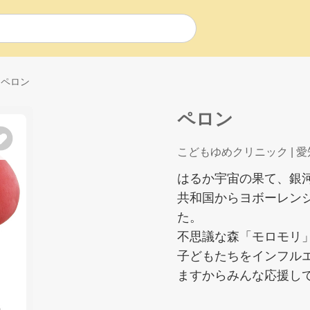
ペロン
ペロン
こどもゆめクリニック
| 
はるか宇宙の果て、銀
共和国からヨボーレン
た。
不思議な森「モロモリ
子どもたちをインフル
ますからみんな応援し