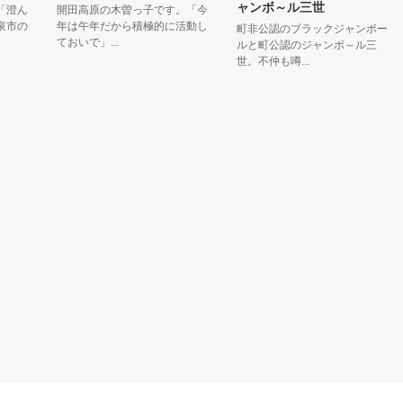
ャンボ～ル三世
ん
開田高原の木曽っ子です。「今
の
年は午年だから積極的に活動し
町非公認のブラックジャンボー
ておいで」...
の
ルと町公認のジャンボ～ル三
世。不仲も噂...