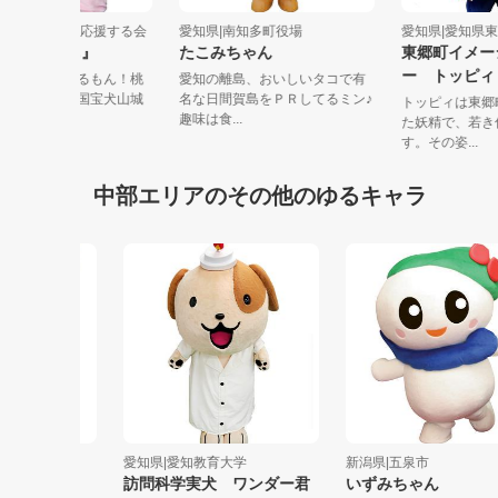
知県|犬山城下町を応援する会
愛知県|南知多町役場
愛知県|愛
の天使『も～も』
たこみちゃん
東郷町イ
ー トッ
山城下町を応援するもん！桃
愛知の離島、おいしいタコで有
天使 『も～も』国宝犬山城
名な日間賀島をＰＲしてるミン♪
トッピィは
にある城...
趣味は食...
た妖精で、
す。その姿..
中部エリアのその他のゆるキャラ
会社
愛知県|愛知教育大学
新潟県|五泉市
ラクター
訪問科学実犬 ワンダー君
いずみちゃん