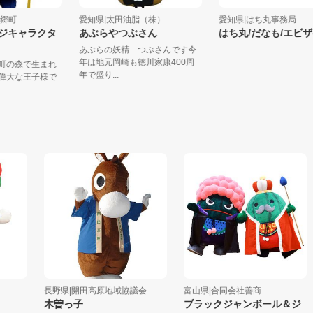
知県東郷町
愛知県|太田油脂（株）
愛知県|はち丸事務
メージキャラクタ
あぶらやつぶさん
はち丸/だなも/
ピィ
あぶらの妖精 つぶさんです今
年は地元岡崎も徳川家康400周
東郷町の森で生まれ
年で盛り...
若き偉大な王子様で
.
長野県|開田高原地域協議会
富山県|合同会社善商
木曽っ子
ブラックジャンボール＆ジ