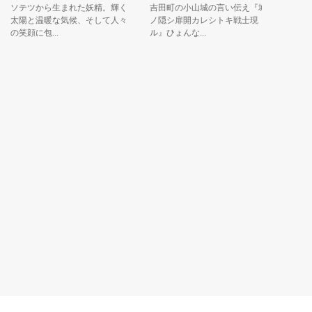
ソテツから生まれた妖精。輝く
吉田町の小山城の言い伝え『城
太陽と温暖な気候、そして人々
ノ隠シ扉開カレシトキ戦士現
笑顔に包...
ル』ひょんな...