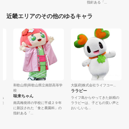
指針ある「...
近畿エリアのその他のゆるキャラ
和歌山県|和歌山県立南部高等学
大阪府|株式会社ライフコー...
校
ララピー
味来ちゃん
る
ライフ島からやってきた妖精の
モ
南高梅発祥の学校に平成２９年
ララピーは、子どもの笑い声と
に新設された「食と農園科」の
おいしいも...
指針ある「...