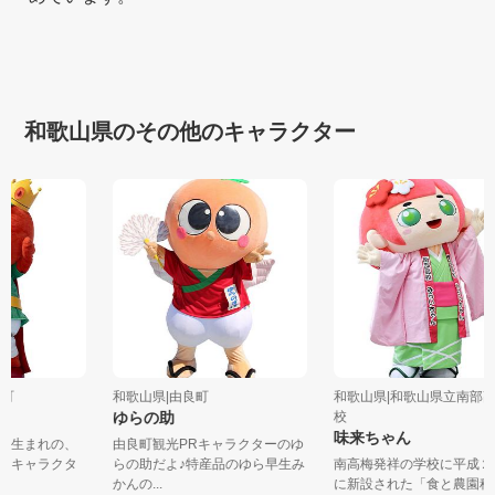
和歌山県のその他のキャラクター
ぎ町
和歌山県|由良町
和歌山県|和歌山県立南部
ゆらの助
校
味来ちゃん
ぎ町生まれの、
由良町観光PRキャラクターのゆ
したキャラクタ
らの助だよ♪特産品のゆら早生み
南高梅発祥の学校に平成
かんの...
に新設された「食と農園