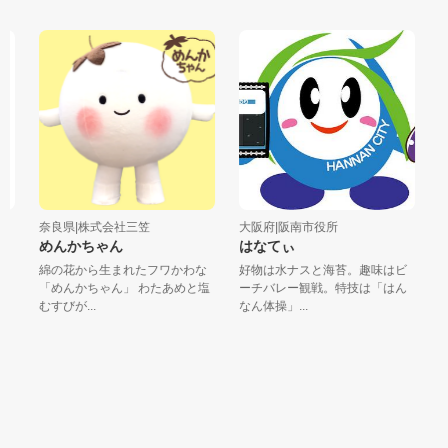
奈良県|株式会社三笠
大阪府|阪南市役所
大
めんかちゃん
はなてぃ
も
綿の花から生まれたフワかわな
好物は水ナスと海苔。趣味はビ
も
「めんかちゃん」 わたあめと塩
ーチバレー観戦。特技は「はん
盛
むすびが...
なん体操」...
ても