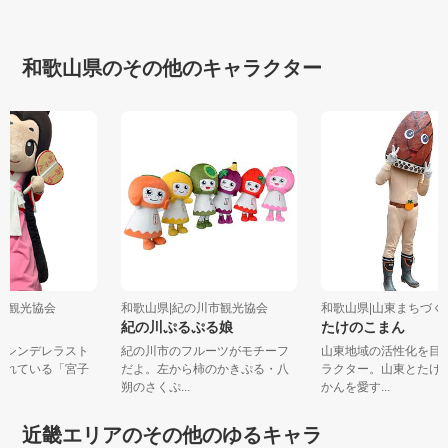
和歌山県のその他のキャラクター
坊市観光協会
和歌山県|紀の川市観光協会
和歌山県|山東まちづ
ゃん
紀の川ぷるぷる娘
たけのこまん
本のシンデレラスト
紀の川市のフルーツがモチーフ
山東地域の活性化を
言われている「宮子
だよ。左から柿のかきぷる・八
ラクター。山東とた
.
朔のさくぷ...
かんを愛す...
近畿エリアのその他のゆるキャラ