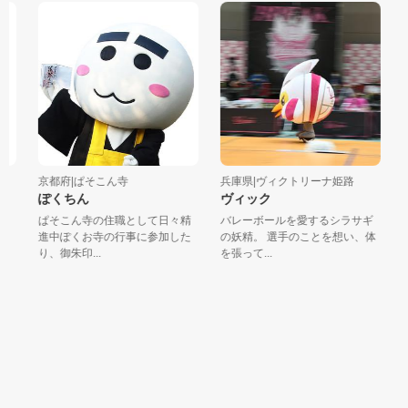
京都府|ぱそこん寺
兵庫県|ヴィクトリーナ姫路
大
ぽくちん
ヴィック
は
ぱそこん寺の住職として日々精
バレーボールを愛するシラサギ
医
進中ぽくお寺の行事に参加した
の妖精。 選手のことを想い、体
を
り、御朱印...
を張って...
ぱ