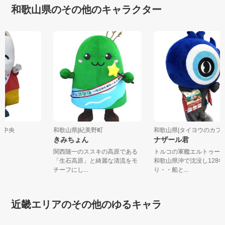
和歌山県のその他のキャラクター
紀州中央
和歌山県|紀美野町
和歌山県|タイヨウのカ
ん
きみちょん
ナザール君
関西随一のススキの高原である
トルコの軍艦エルトゥ
「生石高原」と綺麗な清流をモ
和歌山県沖で沈没し128
チーフにし...
り・・船と...
近畿エリアのその他のゆるキャラ