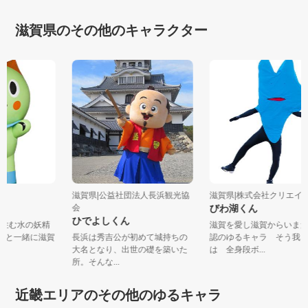
滋賀県のその他のキャラクター
庁
滋賀県|公益社団法人長浜観光協
滋賀県|株式会社クリエイテ
会
びわ湖くん
ひでよしくん
に住む水の妖精
滋賀を愛し滋賀からいま
フィーと一緒に滋賀
長浜は秀吉公が初めて城持ちの
認のゆるキャラ そう我
大名となり、出世の礎を築いた
は 全身段ボ...
所。そんな...
近畿エリアのその他のゆるキャラ