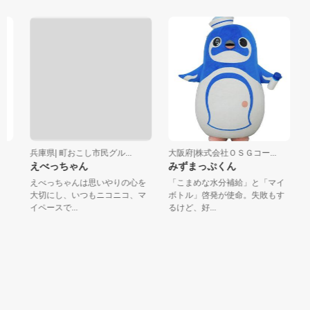
兵庫県| 町おこし市民グル...
大阪府|株式会社ＯＳＧコー...
兵
えべっちゃん
みずまっぷくん
さ
えべっちゃんは思いやりの心を
「こまめな水分補給」と「マイ
三
大切にし、いつもニコニコ、マ
ボトル」啓発が使命。失敗もす
「
イペースで...
るけど、好...
で