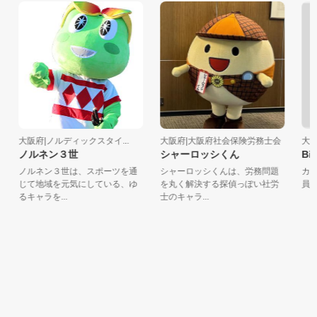
大阪府|ノルディックスタイ...
大阪府|大阪府社会保険労務士会
大阪府
ノルネン３世
シャーロッシくん
Big
ノルネン３世は、スポーツを通
シャーロッシくんは、労務問題
カード
じて地域を元気にしている、ゆ
を丸く解決する探偵っぽい社労
員のバ
るキャラを...
士のキャラ...