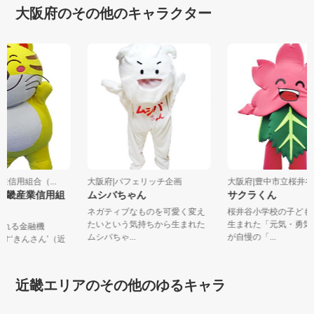
大阪府のその他のキャラクター
産業信用組合（...
大阪府|パフェリッチ企画
大阪府|豊中市立桜
（近畿産業信用組
ムシバちゃん
サクラくん
ネガティブなものを可愛く変え
桜井谷小学校の子ど
たいという気持ちから生まれた
生まれた「元気・勇
愛される金融機
ムシバちゃ...
が自慢の「...
を目指す‘きんさん’（近
近畿エリアのその他のゆるキャラ