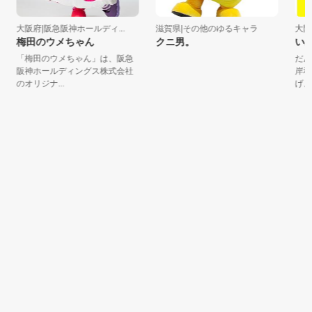
大阪府|阪急阪神ホールディ...
滋賀県|その他のゆるキャラ
大阪府
梅田のウメちゃん
クニ男。
いわ
「梅田のウメちゃん」は、阪急
だん
阪神ホールディングス株式会社
岸和
のオリジナ...
げ、水兵