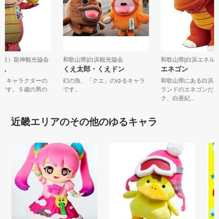
（公社）龍神観光協会
和歌山県|白浜観光協会
和歌山県|白浜エネ
ゃん
くえ太郎・くえドン
エネゴン
ＰＲキャラクターの
幻の魚、「クエ」のゆるキャラ
和歌山県にある白浜
んです。５歳の男の
です。
ランドのエネゴンだ
.
ク、白亜紀...
近畿エリアのその他のゆるキャラ