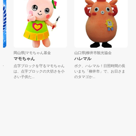
岡山県|マモちゃん基金
山口県|柳井市観光協会
鳥
マモちゃん
ハレマル
ン
点字ブロックを守るマモちゃん
ボク、ハレマル！日照時間の長
「
。
は、点字ブロックの大切さを小
いまち「柳井市」で、お日さま
す
さい子供た...
のタマゴか...
ま