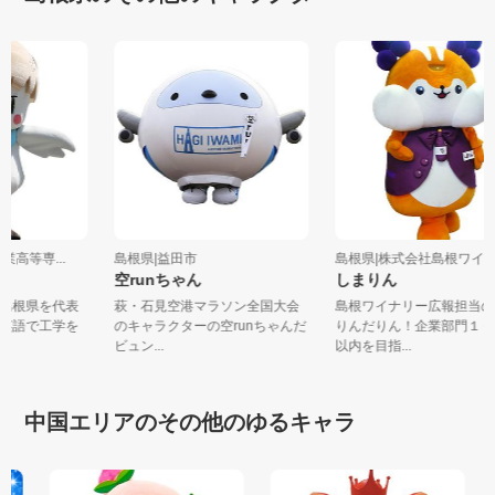
工業高等専...
島根県|益田市
島根県|株式会社島根ワ
空runちゃん
しまりん
、島根県を代表
萩・石見空港マラソン全国大会
島根ワイナリー広報担当
と英語で工学を
のキャラクターの空runちゃんだ
りんだりん！企業部門１
ビュン...
以内を目指...
中国エリアのその他のゆるキャラ