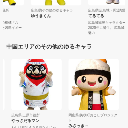
商工会議所
広島県|その他のゆるキャラ
広島県|広島城・周辺地区
ゆうきくん
てるてる
発祥の柑橘『八
広島城観光キャラクタ
ジした因島イメー
2025年に誕生。 広島
.
魅力...
中国エリアのその他のゆるキャラ
広島県|三原市役所
岡山県|美咲町おこしプロジェク
鳥取
やっさだるマン
ト
こ
みさっき～
わしは推定４５０歳なんじゃ
音