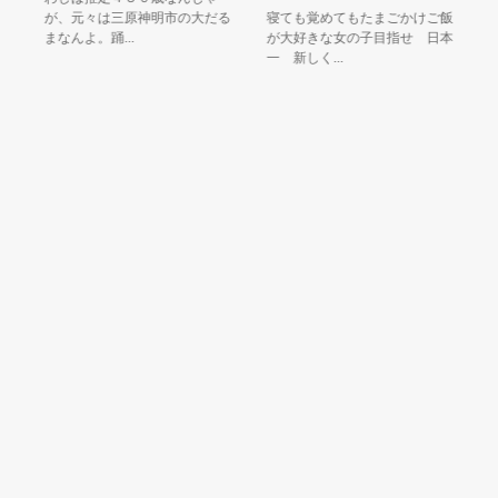
が、元々は三原神明市の大だる
寝ても覚めてもたまごかけご飯
ん
まなんよ。踊...
が大好きな女の子目指せ 日本
さん
一 新しく...