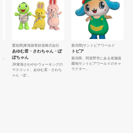
愛知県|東海旅客鉄道株式会社
新潟県|サントピアワールド
石
あゆむ君・さわちゃん・ぽ
トピア
き
ぽちゃん
ぃ
新潟県、阿賀野市にある老舗遊
烏
れ
園地サントピアワールドのキャ
ま
JR東海さわやかウォーキングの
ラクター...
でな
マスコット、あゆむ君・さわち
ゃん・ぽ...