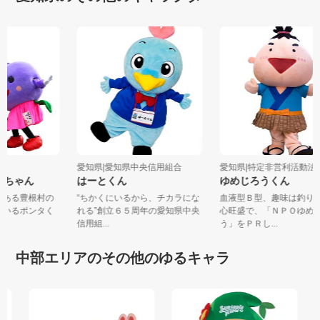
愛知県|愛知県中央信用組合
愛知県|特定非営利活動法人
リーちゃん
はーとくん
ゆめじろうくん
んにある豊根村の
“ちかくにいるから、チカラにな
血液型Ｂ型、趣味は釣
しているポンタく
れる”創立６５周年の愛知県中央
心旺盛で、「ＮＰＯゆ
信用組...
う」をＰＲし...
中部エリアのその他のゆるキャラ