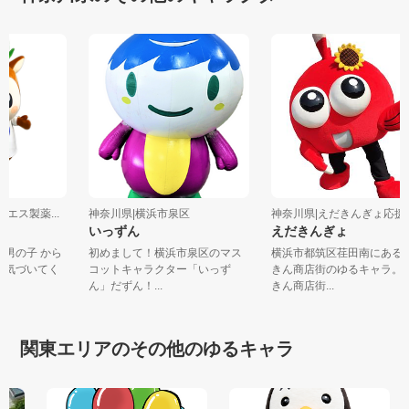
ーエス製薬...
神奈川県|横浜市泉区
神奈川県|えだきんぎょ応援団
いっずん
えだきんぎょ
の男の子 から
初めまして！横浜市泉区のマス
横浜市都筑区荏田南にあ
調に気づいてく
コットキャラクター「いっず
きん商店街のゆるキャラ
ん」だずん！...
きん商店街...
関東エリアのその他のゆるキャラ