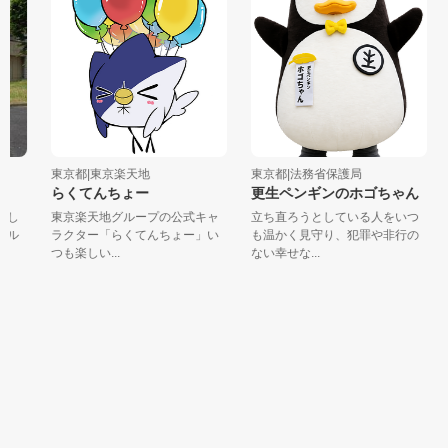
団
東京都|東京楽天地
東京都|法務省保護局
らくてんちょー
更生ペンギンのホゴちゃん
し
東京楽天地グループの公式キャ
立ち直ろうとしている人をいつ
ル
ラクター「らくてんちょー」い
も温かく見守り、犯罪や非行の
つも楽しい...
ない幸せな...