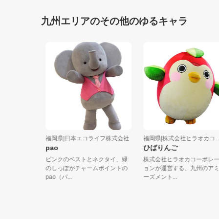
九州エリアのその他のゆるキャラ
...
福岡県|日本エコライフ株式会社
福岡県|株式会社ヒラオカコ...
pao
ひばりんご
と「日
ピンクのベストとネクタイ、緑
株式会社ヒラオカコーポレーシ
協公認
のしっぽがチャームポイントの
ョンが運営する、九州のアミュ
pao（パ...
ーズメント...