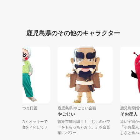
鹿児島県のその他のキャラクター
鹿児島県|ＪＡさつま日置
鹿児島県|やごじい企画
鹿児島
ヒオッキー
やごじい
そお
ＪＡさつま日置のヒオッキーで
曽於市非公認！！「じぃのパワ
遠い宇
す！地域の農産物をＰＲしてＪ
ーをもらっちゃおう。」を合言
「そお
Ａと一緒に...
葉にパワー...
しさと食