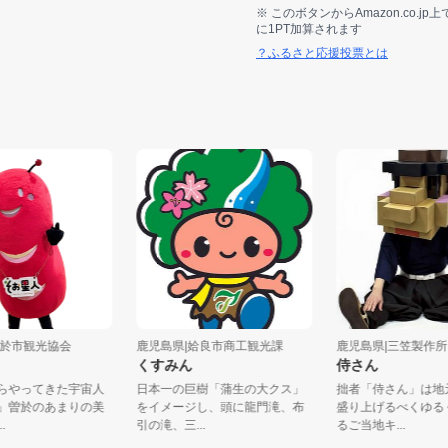
※ このボタンからAmazon.co.
に1PT加算されます
？ふるさと応援投票とは
県|曽於市観光協会
鹿児島県|姶良市商工観光課
鹿児島県|三笠
星人
くすみん
侍さん
宙からやってきた宇宙人
日本一の巨樹「蒲生の大クス」
拙者「侍さん」
星人」曽於のあまりの美
をイメージし、頭に龍門滝、布
盛り上げるべく
べ...
引の滝、三...
るご当地キ...