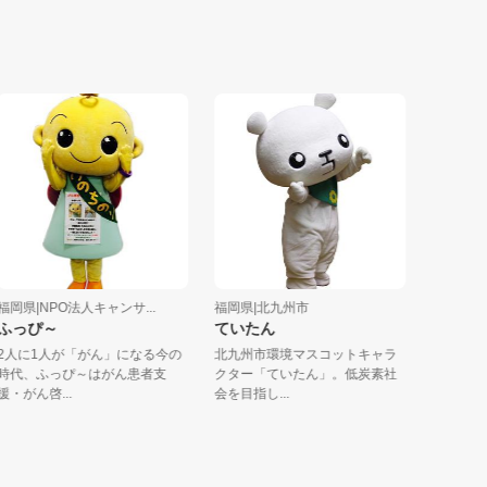
|NPO法人キャンサ...
福岡県|北九州市
宮崎県|株式
ぴ～
ていたん
ベルちゃん
に1人が「がん」になる今の
北九州市環境マスコットキャラ
宮崎県内にて
、ふっぴ～はがん患者支
クター「ていたん」。低炭素社
売店の運営を
ん啓...
会を目指し...
ビービーシ...