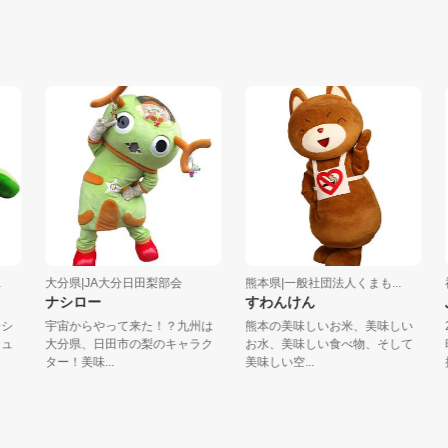
大分県|JA大分日田梨部会
熊本県|一般社団法人くまも...
福岡県
ナシロー
すわんけん
ふっ
宇宙からやって来た！？九州は
熊本の美味しいお米、美味しい
2人
大分県、日田市の梨のキャラク
お水、美味しい食べ物、そして
時代
ター！美味...
美味しい空...
援・が