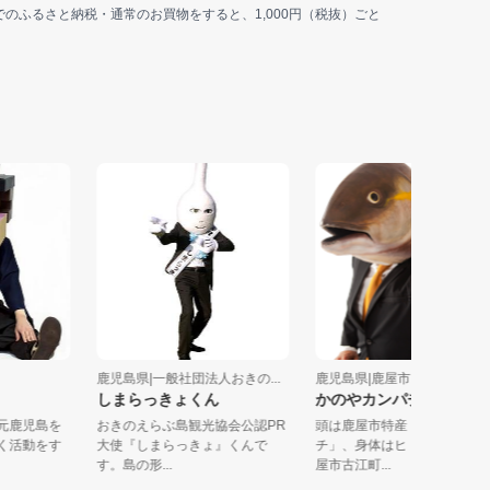
jp上でのふるさと納税・通常のお買物をすると、1,000円（税抜）ごと
製作所
鹿児島県|一般社団法人おきの...
鹿児島県|鹿屋市
しまらっきょくん
かのやカンパチロウ
は地元鹿児島を
おきのえらぶ島観光協会公認PR
頭は鹿屋市特産「かのや
ゆるく活動をす
大使『しまらっきょ』くんで
チ」、身体はヒトの半魚
す。島の形...
屋市古江町...