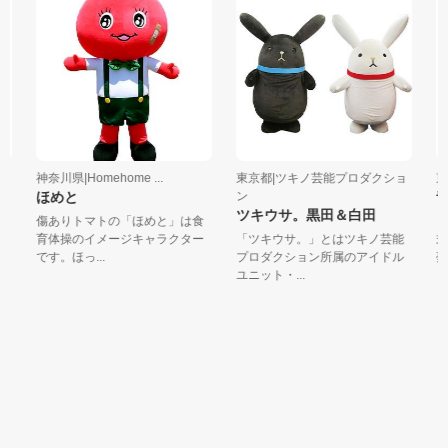
神奈川県|Homehome ...
東京都|ツキノ芸能プロダクショ
東京
ほめと
ン
青
ツキウサ。黒田＆白田
ト
傷ありトマトの「ほめと」は食
「
育体操のイメージキャラクター
「ツキウサ。」とはツキノ芸能
式
です。ほっ...
プロダクション所属のアイドル
夢や
ユニット・...