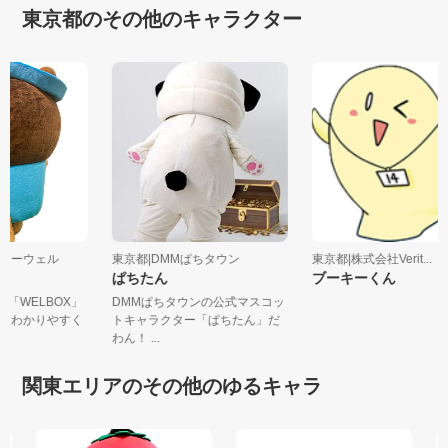
東京都のその他のキャラクター
会社イーウェル
東京都|DMMぱちタウン
東京都|株式会社Verit...
ぱちたん
ブーキーくん
ス「WELBOX」
DMMぱちタウンの公式マスコッ
とを わかりやすく
トキャラクター「ぱちたん」だ
わん！ ...
関東エリアのその他のゆるキャラ