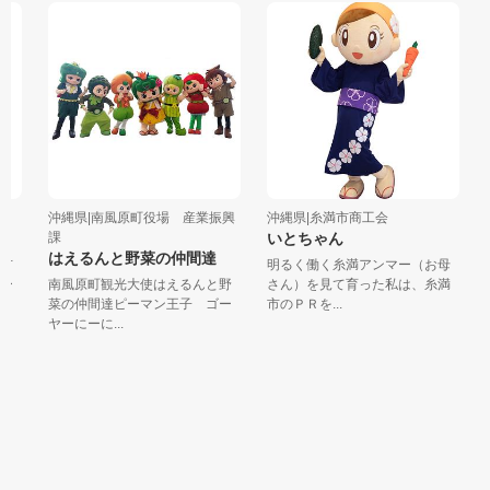
沖縄県|南風原町役場 産業振興
沖縄県|糸満市商工会
沖
課
いとちゃん
はえるんと野菜の仲間達
市
明るく働く糸満アンマー（お母
フ
ー
南風原町観光大使はえるんと野
さん）を見て育った私は、糸満
り
菜の仲間達ピーマン王子 ゴー
市のＰＲを...
を
ヤーにーに...