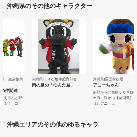
沖縄県のその他のキャラクター
町役場 産業振興
沖縄県|ＪＡ石垣牛肥育部会
沖縄県|粟国村役場
南の島の「ゆんた君」
アニーちゃん
菜の仲間達
那覇から北西約６０キロ
使はえるんと野
ナ海に浮かぶ【粟国島】
マン王子 ゴー
れたアニー...
沖縄エリアのその他のゆるキャラ