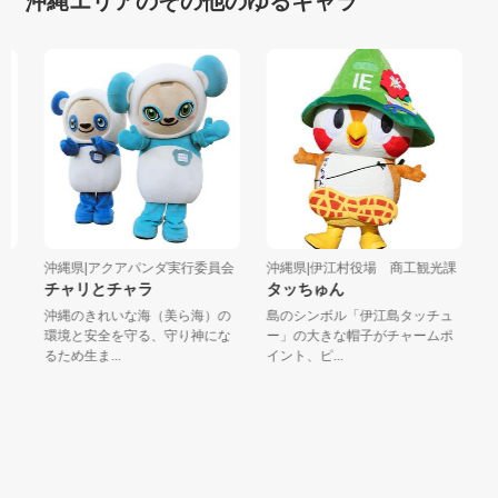
沖縄エリアのその他のゆるキャラ
沖縄県|アクアパンダ実行委員会
沖縄県|伊江村役場 商工観光課
沖
チャリとチャラ
タッちゅん
か
沖縄のきれいな海（美ら海）の
島のシンボル「伊江島タッチュ
は
環境と安全を守る、守り神にな
ー」の大きな帽子がチャームポ
い
るため生ま...
イント、ピ...
ホ！