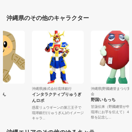
沖縄県のその他のキャラクター
町
沖縄県|株式会社琉球銀行
沖縄県|野國總管まつり
ちゃん
インタラクティブりゅうぎ
会
野国いもっち
んロボ
甘藷伝来（野國總管が
惑星リュウギーンの第三王子で
琉球にお芋を伝えて）
琉球銀行(りゅうぎん)のイメージ
祭を記念し...
キャラ...