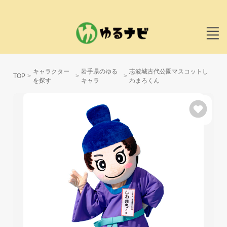
キャラクター
岩手県のゆる
志波城古代公園マスコットし
TOP
を探す
キャラ
わまろくん