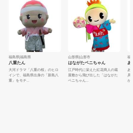
福島県|福島県
山形県|山形市
福島
八重たん
はながたベニちゃん
あか
大河ドラマ「八重の桜」のヒロ
江戸時代に栄えた紅花商人の蔵
あか
インで、福島県出身の「新島八
屋敷から飛び出した「はながた
具、
重」をモチ...
ベニちゃん...
がモチ