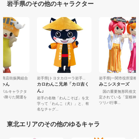
岩手県のその他のキャラクター
駅前商店街振興組合
岩手県|トヨタカローラ岩手...
岩手県|一関市役所室根支
ちゃん
カロわんこ兄弟「カロ吉く
みこシスターズ
ん」
シンボルキャラクタ
国の重要無形民俗文
に舞い降りた開運を
定されている「室根
岩手の名物「わんこそば」を文
ツリバ行事...
字って「わんこ（犬）」と、有
名なチャグ...
東北エリアのその他のゆるキャラ