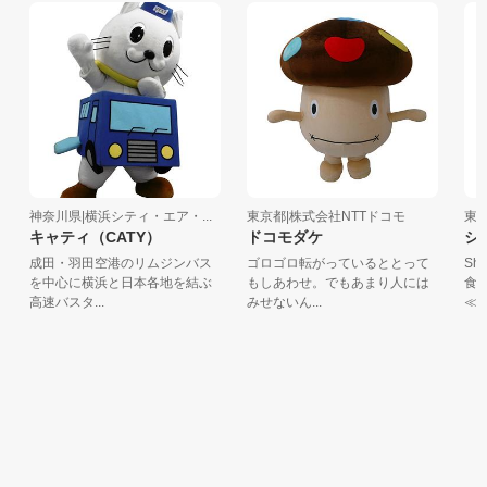
神奈川県|横浜シティ・エア・...
東京都|株式会社NTTドコモ
東京都
キャティ（CATY）
ドコモダケ
シュ
成田・羽田空港のリムジンバス
ゴロゴロ転がっているととって
Shu
を中心に横浜と日本各地を結ぶ
もしあわせ。でもあまり人には
食育
高速バスタ...
みせないん...
≪...