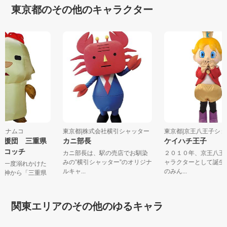
東京都のその他のキャラクター
式会社ナムコ
東京都|株式会社横引シャッター
東京都|京王八王子ショ
ラ応援団 三重県
カニ部長
ケイハチ王子
 ラコッチ
カニ部長は、駅の売店でお馴染
２０１０年、京王八
みの”横引シャッター”のオリジナ
ャラクターとして誕
手。一度溺れかけた
ルキャ...
のみん...
の女神から「三重県
関東エリアのその他のゆるキャラ