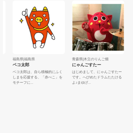
福島県|福島県
青森県|木立のりんご畑
福
ベコ太郎
にゃんごすたー
ロ
に
ベコ太郎は、自ら積極的にふく
はじめまして、にゃんごすたー
ボ
。
しまを応援する、「赤べこ」を
です。へびめたドラムたたける
と
モチーフに...
よ♪まゆげ...
つ