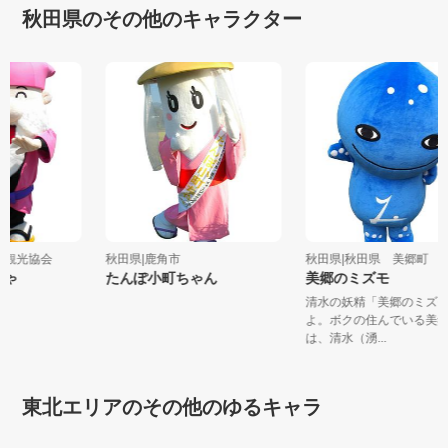
秋田県のその他のキャラクター
中仙観光協会
秋田県|鹿角市
秋田県|秋田県 美郷町
ちゃ
たんぽ小町ちゃん
美郷のミズモ
清水の妖精「美郷のミズ
よ。ボクの住んでいる美
は、清水（湧...
東北エリアのその他のゆるキャラ