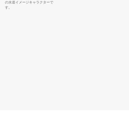
の水道イメージキャラクターで
女と称さ
す。
秋田美人。.