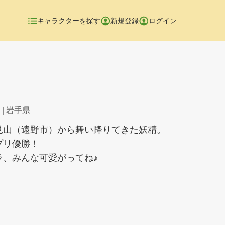
キャラクターを探す
新規登録
ログイン
| 岩手県
見山（遠野市）から舞い降りてきた妖精。
プリ優勝！
ラ、みんな可愛がってね♪