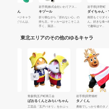
手県|岩手県企業局
岩手県|株式会社いわてアス...
岩手県|洋野
ずりん・みどりん
キヅール
ダイちゃ
手県企業局のイメージキャラ
折り鶴ながら「折れない心」の
南部もぐり
ターみずりん・みどりんは、
持ち主。サッカーはそこそこ上
ん。好きな
力発電と...
手く、落語...
で趣味はマ..
東北エリアのその他のゆるキャラ
青森県|五戸町商工会
岩手県|田野畑村
ばおるくんとみらいちゃん
タノくん
ル「仙台
工芸品「五戸バオリ」をかぶっ
勇敢でしっかり者のタノくん