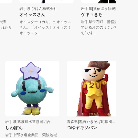
岩手県|びはん株式会社
岩手県|鴬宿温泉観光協会
オイッスさん
ケキョきち
一番の清
オイスター（カキ）のオイッス
岩手県雫石町・鶯宿温泉に住
で生まれたサ
さん。「オイッス！オイッス！
でいるオスのうぐいす”ケキョ
オイッスタ...
ち”です...
岩手県|紫波町水道協同組合
青森県|黒石やきそば応援団...
秋田県|湯
しわぽん
つゆヤキソバン
こまち
岩手中部水道企業団 紫波地域
平安時代