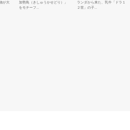
大
加勢鳥（きしゅうかせどり）」
ランダから来た、乳牛「ドラ１
をモチーフ...
２世」の子...