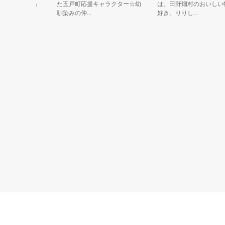
イナーズ)」
た五戸町応援キャラクター☆幼
は、田野畑村のおいしい物が
馴染みの仲...
好き。りりし...