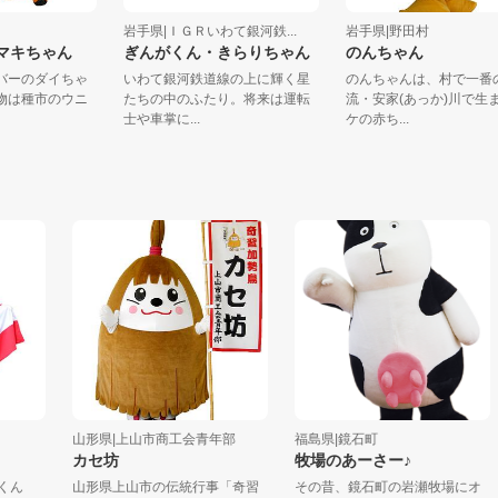
町
岩手県|ＩＧＲいわて銀河鉄...
岩手県|野田村
ん・マキちゃん
ぎんがくん・きらりちゃん
のんちゃん
ダイバーのダイちゃ
いわて銀河鉄道線の上に輝く星
のんちゃんは、村で
食べ物は種市のウニ
たちの中のふたり。将来は運転
流・安家(あっか)川
.
士や車掌に...
ケの赤ち...
山形県|上山市商工会青年部
福島県|鏡石町
カセ坊
牧場のあーさー♪
山形県上山市の伝統行事「奇習
その昔、鏡石町の岩瀬牧場にオ