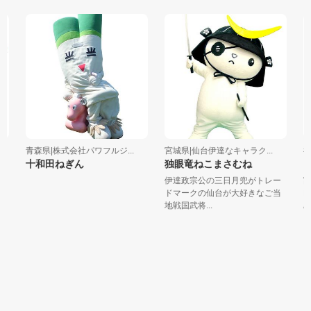
青森県|株式会社パワフルジ...
宮城県|仙台伊達なキャラク...
福
十和田ねぎん
独眼竜ねこまさむね
と
伊達政宗公の三日月兜がトレー
富
ドマークの仙台が大好きなご当
レ
地戦国武将...
みん