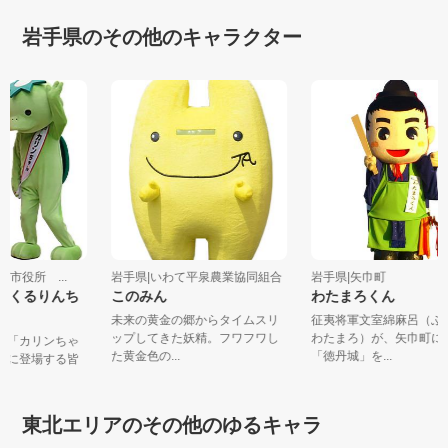
岩手県のその他のキャラクター
野市役所 ...
岩手県|いわて平泉農業協同組合
岩手県|矢巾町
ん・くるりんち
このみん
わたまろくん
未来の黄金の郷からタイムスリ
征夷将軍文室綿麻呂（
ップしてきた妖精。フワフワし
わたまろ）が、矢巾町
ャラ「カリンちゃ
た黄金色の...
「徳丹城」を...
物語に登場する皆
東北エリアのその他のゆるキャラ