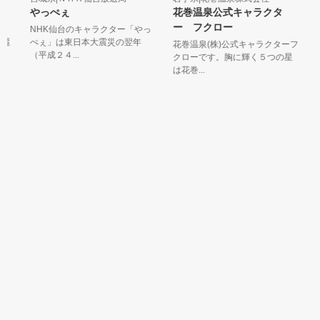
やっぺぇ
花巻温泉公式キャラクタ
酒
ー フクロー
ラ
NHK仙台のキャラクター「やっ
の
麗
ぺぇ」は東日本大震災の翌年
花巻温泉(株)公式キャラクターフ
（平成２４...
クローです。胸に輝く５つの星
黒
は花巻...
赤
田を