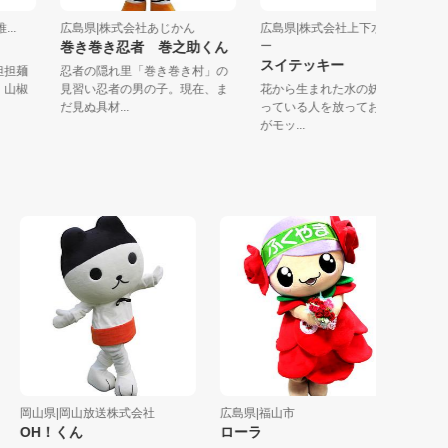
推...
広島県|株式会社あじかん
広島県|株式会社上下水道セン
巻き巻き忍者 巻之助くん
ー
スイテッキー
し担担麺
忍者の隠れ里「巻き巻き村」の
ダ。山椒
見習い忍者の男の子。現在、ま
花から生まれた水の妖精。 「
だ見ぬ具材...
っている人を放っておけない」
がモッ...
岡山県|岡山放送株式会社
広島県|福山市
鳥取県|
OH！くん
ローラ
カニッ