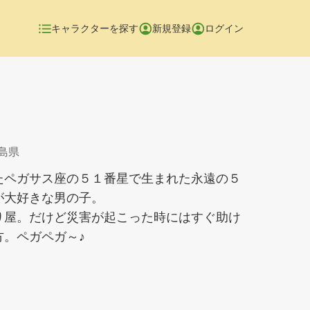
キャラクターを探す
新規登録
ログイン
広島県
たペガサス座の５１番星で生まれた永遠の５
が大好きな男の子。
り屋。だけど災害が起こった時にはすぐ助け
方。ペガペガ～♪