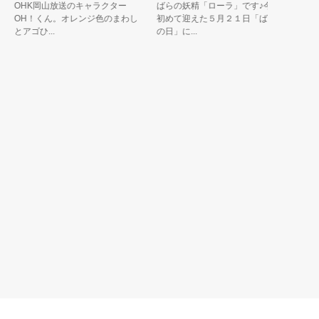
OHK岡山放送のキャラクター
ばらの妖精「ローラ」です♪今年
鳥取県
OH！くん。オレンジ色のまわし
初めて迎えた５月２１日「ばら
をコラ
とアゴひ...
の日」に...
央にある大