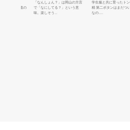
敷下水』 ま
「なんしょん？」は岡山の方言
学生服と共に育ったトンボ
郎”！下水道の
で「なにしてる？」という意
精 第二ボタンはまだついた
味。楽しそう...
なの.....