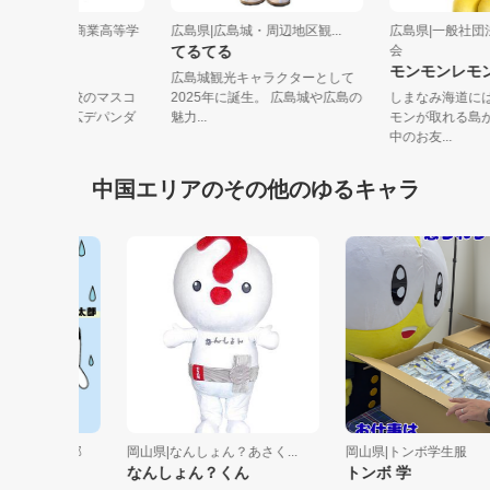
県|広島県立広島商業高等学
広島県|広島城・周辺地区観...
広島県|一般
てるてる
会
デパンダ
モンモンレ
広島城観光キャラクターとして
県立広島商業高校のマスコ
2025年に誕生。 広島城や広島の
しまなみ海道
キャラクター，広デパンダ
魅力...
モンが取れる
頭に...
中のお友...
中国エリアのその他のゆるキャラ
境局下水道部
岡山県|なんしょん？あさく...
岡山県|トンボ学生服
太郎
なんしょん？くん
トンボ 学