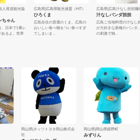
社団法人尾道観光協
広島県|広島県観光連盟（HIT）
広島県|広島汁なし担担麺
ひろくま
汁なしパンダ担担
モンちゃん
広島在住の普通のくま。広島の
広島ご当地料理の汁な
には、日本で1番レ
おいしい食べ物をつい食べすぎ
が大好きな新種のパン
島があるよ。世界
てしまいま...
の刺激で独...
岡山県|ネッツトヨタ岡山株式会
岡山県|岡山県鏡野町
社
みずりん