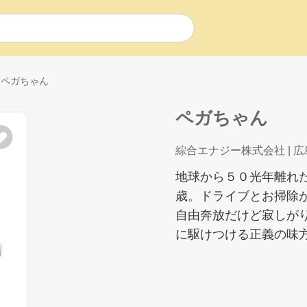
ペガちゃん
ペガちゃん
綜合エナジー株式会社
| 
地球から５０光年離れ
歳。ドライブとお掃除
自由奔放だけど寂しが
に駆けつける正義の味