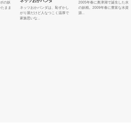
ネッツおかパンダ
の妖
2005年春に奥津湖で誕生した水
まま
ネッツおかパンダは、恥ずかし
の妖精。2009年春に豊富な水資
がり屋だけど人なつこく温厚で
源...
家族思いな...