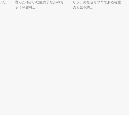
育ったゆかいな虫の子ながやち
リラ」の名セリフ？である程度
大
ゃ！利賀村...
の人気を誇...
メ..