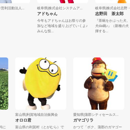
定非営利活動法人...
岐阜県|株式会社システムア...
岐阜県|株式会社
アドちゃん
志野田 茶太
今年もアドちゃんはお祭りの参
『茶碗をかぶった
加など地域を盛り上げていくよ♪
犬da碗♪』（新
みんな投...
揮する...
富山県|利賀地域自治振興会
愛知県|蒲郡シティセールス...
愛知
オロロ君
ガマゴリラ
く
富山県の利賀村（とがむら）で
かつて「ボク、蒲郡のガマゴー
■