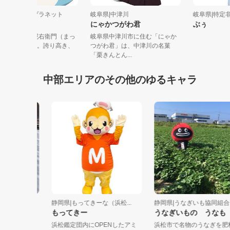
岐阜県|株式会社プラネット
岐阜県|中津川
岐阜県|特
真土泥右衛門
にゃかつがわ君
ぶぅ
我が輩は、真土 泥右衛門（まっ
岐阜県中津川市に住む「にゃか
ど でいえもん）。誇り高き、
つがわ君」は、中津川の名菓
きいろく...
「栗きんとん...
中部エリアのその他のゆるキャラ
ックリゾー
静岡県|もってきーな（浜松...
静岡県|うなぎいも協同組合
もってきー
うなぎいもの うなも
浜松鑑定団内にOPENしたアミ
浜松市で名物のうなぎを肥料に