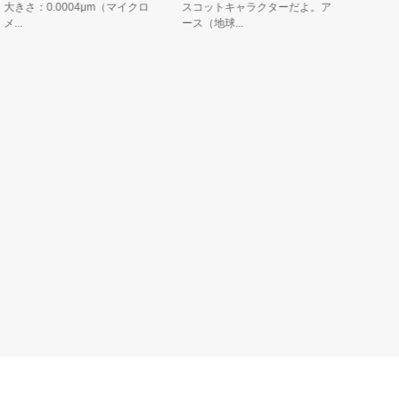
きさ：0.0004μm（マイクロ
スコットキャラクターだよ。ア
ンター「武
.
ース（地球...
トキャラク..