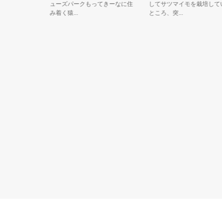
ンサー族
ューズパークもってきーなに住
してサツマイモを栽培していた
ク色で、黄
み着く猿...
ところ、突...