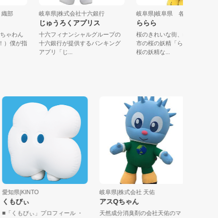
志野・織部
岐阜県|株式会社十六銀行
岐阜県|岐阜県 各務原市
郎
じゅうろくアプリス
ららら
犬、ちゃわん
十六フィナンシャルグループの
桜のきれいな街、岐阜県各
種の犬！）僕が指
十六銀行が提供するバンキング
市の桜の妖精「ららら」ら
アプリ「じ...
桜の妖精な...
県|KINTO
岐阜県|株式会社 天佑
福井県|武生
もびぃ
アスQちゃん
らくまる
「くもびぃ」プロフィール ・
天然成分消臭剤の会社天佑のマ
福井県越前