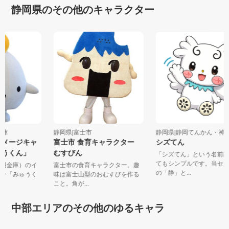
静岡県のその他のキャラクター
用金庫
静岡県|富士市
静岡県|静岡てんかん・神経
イメージキャ
富士市 食育キャラクター
シズてん
ゅうくん」
むすびん
「シズてん」という名前
てもシンプルです。当セ
信用金庫）のイ
富士市の食育キャラクター。趣
の「静」と...
ター「みゅうく
味は富士山型のおむすびを作る
こと。角が...
中部エリアのその他のゆるキャラ