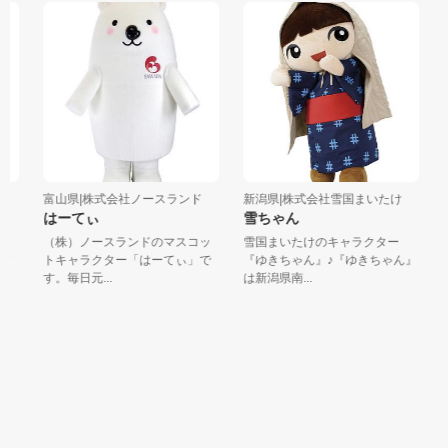
富山県|株式会社ノースランド
新潟県|株式会社雪国まいたけ
新
はーてぃ
雪ちゃん
る
（株）ノースランドのマスコッ
雪国まいたけのキャラクター
「
ワ
トキャラクター「はーてぃ」で
『ゆきちゃん』♪『ゆきちゃん』
新
す。毎日元...
は新潟県南...
る