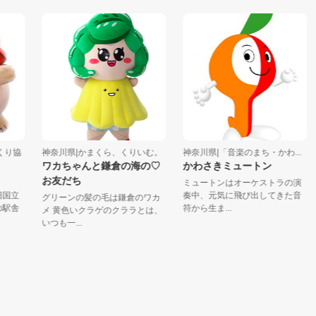
協
神奈川県|かまくら、くりいむ。
神奈川県|「音楽のまち・かわ...
ワカちゃんと鎌倉の海の♡
かわさきミュートン
お友だち
ミュートンはオーケストラの演
立
奏中、元気に飛び出してきた音
グリーンの髪の毛は鎌倉のワカ
舎
符から生ま...
メ 黄色いクラゲのクララとは、
いつも一...