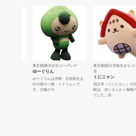
東京都|株式会社ユーグレナ
東京都|国立市観光まちづくり
ゆーぐりん
会
くにニャン
、のんびり
ゆーぐりんは沖縄・石垣島生ま
びに顔が、
れの藻の一種・ミドリムシで
国立市（くにたちし）の旧国
す。太陽がサ...
駅は、赤いさんかく屋根の駅
でした。長...