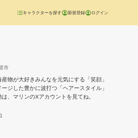
キャラクターを探す
新規登録
ログイン
里市
海産物が大好きみんなを元気にする「笑顔」
メージした豊かに波打つ「ヘアースタイル」
動は、マリンのXアカウントを見てね。
1