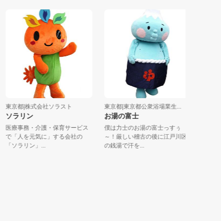
東京都|株式会社ソラスト
東京都|東京都公衆浴場業生...
東京都|
ソラリン
お湯の富士
みーど
医療事務・介護・保育サービス
僕は力士のお湯の富士っすぅ
ＪＡ東京
で「人を元気に」する会社の
～！厳しい稽古の後に江戸川区
市・立川
「ソラリン」...
の銭湯で汗を...
和市）のキ.