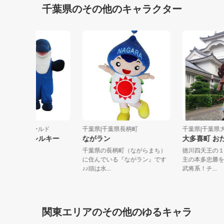
千葉県のその他のキャラクター
葉県|鴨川シーワールド
千葉県|千葉県長柄町
千葉県|千
ルタン ／ シルキー
ながラン
大多喜町
千葉県の長柄町（ながらまち）
徳川四天王
に住んでいる『ながラン』です
主の本多忠
♪♪頭は水...
武将系！チ..
関東エリアのその他のゆるキャラ