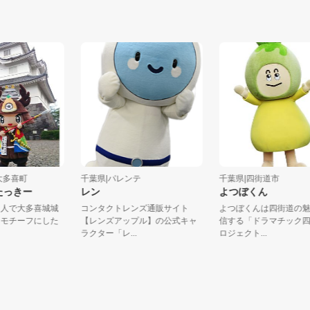
葉県大多喜町
千葉県|パレンテ
千葉県|四街道市
 おたっきー
レン
よつぼくん
の１人で大多喜城城
コンタクトレンズ通販サイト
よつぼくんは四街道
勝をモチーフにした
【レンズアップル】の公式キャ
信する「ドラマチッ
.
ラクター「レ...
ロジェクト...