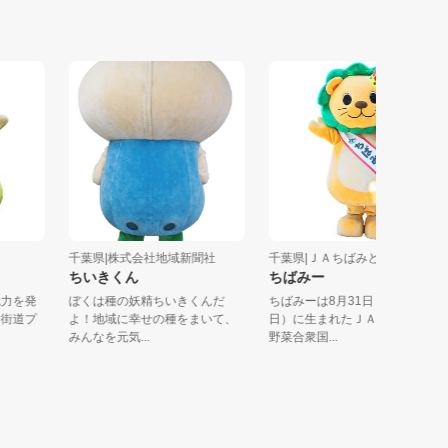
千葉県|株式会社地域新聞社
千葉県|ＪＡちばみどり
ちいきくん
ちばみー
の魅力を発
ぼくは種の妖精ちいきくんだ
ちばみーは8月31日（野菜の
ク四街道プ
よ！地域に幸せの種をまいて、
日）に生まれたＪＡちばみど
みんなを元気...
野菜合衆国...