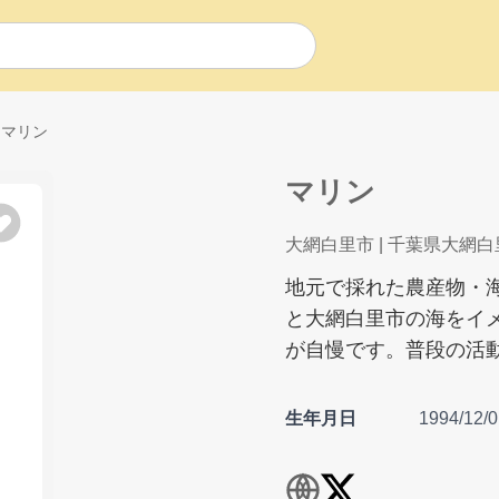
マリン
マリン
大網白里市
| 千葉県大網白
地元で採れた農産物・
と大網白里市の海をイ
が自慢です。普段の活
生年月日
1994/12/0