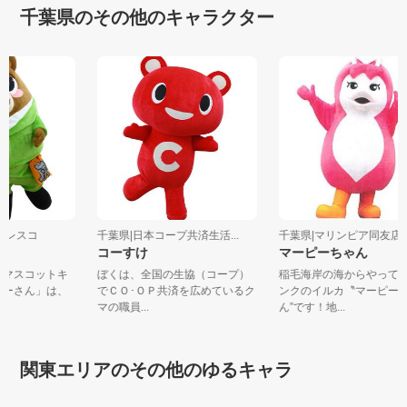
千葉県のその他のキャラクター
社フレスコ
千葉県|日本コープ共済生活...
千葉県|マリンピア同友
コーすけ
マーピーちゃん
コのマスコットキ
ぼくは、全国の生協（コープ）
稲毛海岸の海からやっ
「ふーさん」は、
でＣＯ･ＯＰ共済を広めているク
ンクのイルカ〝マーピ
マの職員...
ん”です！地...
関東エリアのその他のゆるキャラ