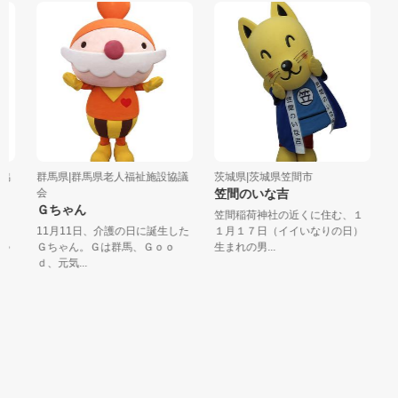
協
群馬県|群馬県老人福祉施設協議
茨城県|茨城県笠間市
埼
会
笠間のいな吉
サ
Ｇちゃん
笠間稲荷神社の近くに住む、１
好
11月11日、介護の日に誕生した
１月１７日（イイいなりの日）
る
ゃ
Ｇちゃん。Ｇは群馬、Ｇｏｏ
生まれの男...
ーツ
ｄ、元気...