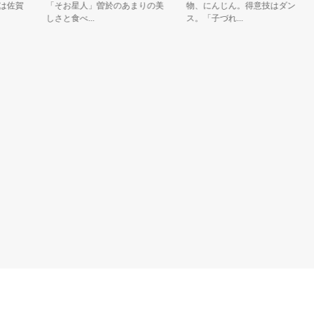
賀
「そお星人」曽於のあまりの美
物、にんじん。得意技はダン
しさと食べ...
ス。「子づれ...