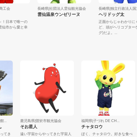
仙市商工会
長崎県|社団法人雲仙観光協会
長崎県|独立行政法人
ん
雲仙温泉ウンゼリーヌ
ヘリドッグ太
そな～！日本で唯一の
正面からじゃわか
地」雲仙市から愛と幸
ど、頭がヘリコプタ
..
グ)だよ。...
鹿児島県|曽於市観光協会
福岡県|子づれ DE CH...
そお星人
チャタロウ
てき
遠い宇宙からやってきた宇宙人
ぼく、チャタロウ。好きな食べ