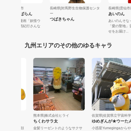
長崎県|長崎県島原市
長崎県|対馬野生生物保護センタ
長崎県|雲
島原守護神しまばらん
ー
あいの
つばきちゃん
ボクの生みの親は漫画「妖怪ウ
あいのん
ォッチ」の作者小西紀行さんな
「愛の聖
んだよ！す...
せをお届け.
九州エリアのその他のゆるキャラ
鶴堂
熊本県|株式会社ヒライ
佐賀県|佐賀県立宇宙科学館...
ちくわサラ太
ゆめぎんが★ウーたん
んなを笑顔
金髪リーゼントのようなサクサ
小惑星Yumegingaからやっ