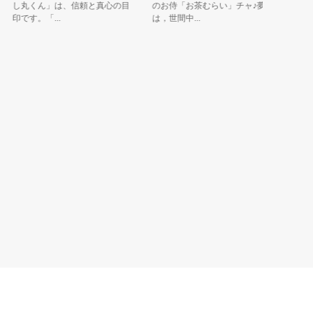
し丸くん」は、信頼と真心の目
のお侍「お茶むらい」チャ♪夢
ーす！！
印です。「...
は，世間中...
マテラス..