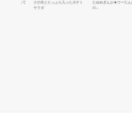
星からやって
クの衣とたっぷり入ったポテト
たゆめぎんが★ウーたんは佐
サラダ
の...