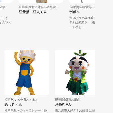
国立病...
長崎県|大村市障がい者施設...
長崎県|長崎県営バス（長崎..
紅天猫 紅丸くん
ポポル
りにくいけ
大きな目と耳は親しみを、
ーな犬(ドッ
テナは未来を、 翼はバスの
ード感を...
福岡県|ＪＡ全農ふくれん
鹿児島県|南九州市
宮崎県|
めし丸くん
お茶むらい
てんて
福岡県産米のキャラクター「め
南九州市大好き！お茶目なお茶
「はじめ