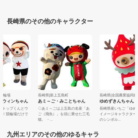
長崎県のその他のキャラクター
世保競輪場
長崎県|新上五島町
長崎県|全国農業協同組
ん＆ウィンちゃん
あミ～ご・みことちゃん
ゆめずきんちゃん
場のトップくんとウ
◇あミ～ごは上五島の名産「あ
長崎県産いちご「ゆ
です！競輪場だけで
ご（飛魚）」を頭に乗せた三毛
イメージキャラクタ
.
猫。 ・...
のシンボル...
九州エリアのその他のゆるキャラ