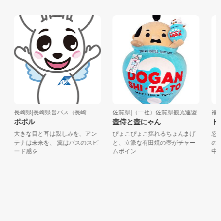
長崎県|長崎県営バス（長崎...
佐賀県|（一社）佐賀県観光連盟
福岡
ポポル
壺侍と壺にゃん
ドロ
大きな目と耳は親しみを、アン
ぴょこぴょこ揺れるちょんまげ
忍者
テナは未来を、 翼はバスのスピ
と、立派な有田焼の壺がチャー
の隠
ード感を...
ムポイン...
中！福