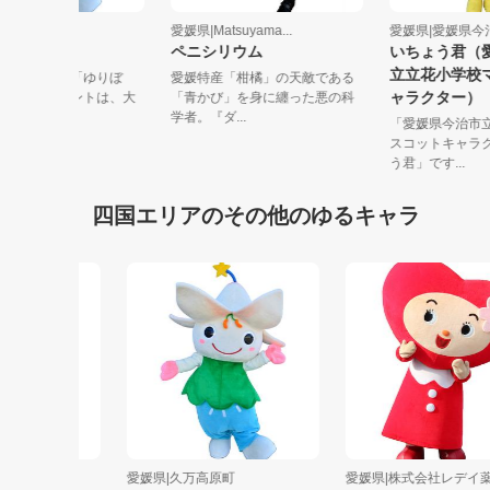
媛県|久万高原町
愛媛県|Matsuyama...
愛媛県|愛媛県
りぼう
ペニシリウム
いちょう
立立花小
万高原町の森の精「ゆりぼ
愛媛特産「柑橘」の天敵である
ャラクタ
」のチャームポイントは、大
「青かび」を身に纏った悪の科
ササユリ...
学者。『ダ...
「愛媛県今
スコットキ
う君」です...
四国エリアのその他のゆるキャラ
愛媛県|久万高原町
愛媛県|株式会社レデイ薬局