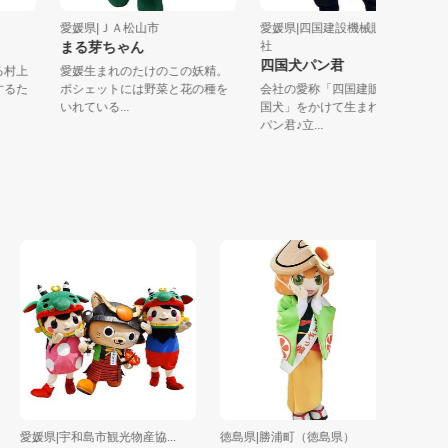
愛媛県|ＪＡ松山市
愛媛県|四国建設機械販売株式
まる芽ちゃん
社
四国犬パン君
にいる村上
愛媛生まれのたけのこの妖精。
応援するた
ポシェットには野菜と花の種を
会社の愛称「四国建販」と「
いれている...
国犬」をかけて生まれた四国
パン君♪立...
愛媛県|宇和島市観光物産協...
徳島県|勝浦町（徳島県）
愛媛県|