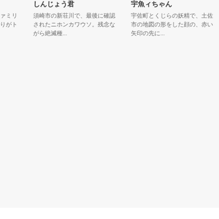
しんじょう君
宇魚ィちゃん
ミリ
須崎市の新荘川で、最後に確認
宇佐町とくじらの妖精で、土佐
がト
されたニホンカワウソ。残念な
市の地図の形をした顔の、赤い
がら絶滅種...
矢印の先に...