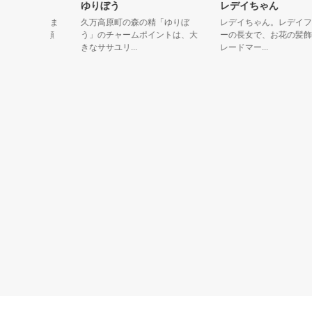
ゆりぼう
レデイちゃん
国えひめ生ま
久万高原町の森の精「ゆりぼ
レデイちゃん。レデイファ
魅力と愛顔
う」のチャームポイントは、大
ーの長女で、お花の髪飾り
きなササユリ...
レードマー...