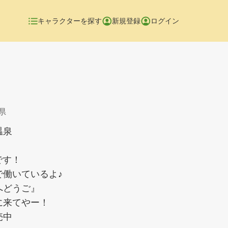
キャラクターを探す
新規登録
ログイン
県
後温泉
です！
で働いているよ♪
へどうご』
に来てやー！
売中