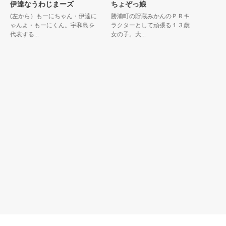
伊達なうわじまーズ
ちょぞっ娘
しまぼ
(左から）もーにちゃん・伊達に
勝浦町の貯蔵みかんのＰＲキャ
しまぼう
ゃんよ・もーにくん。宇和島を
ラクターとして頑張る１３歳の
して、愛
代表する...
女の子。大...
那諸島など