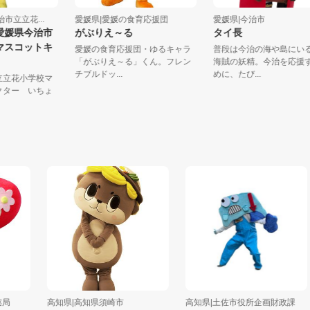
今治市立立花...
愛媛県|愛媛の食育応援団
愛媛県|今治市
君（愛媛県今治市
がぶりえ～る
タイ長
学校マスコットキ
愛媛の食育応援団・ゆるキャラ
普段は今治の海や島
ー）
「がぶりえ～る」くん。フレン
海賊の妖精。今治を
チブルドッ...
めに、たび...
治市立立花小学校マ
ャラクター いちょ
高知県|高知県須崎市
高知県|土佐市役所企画財政課