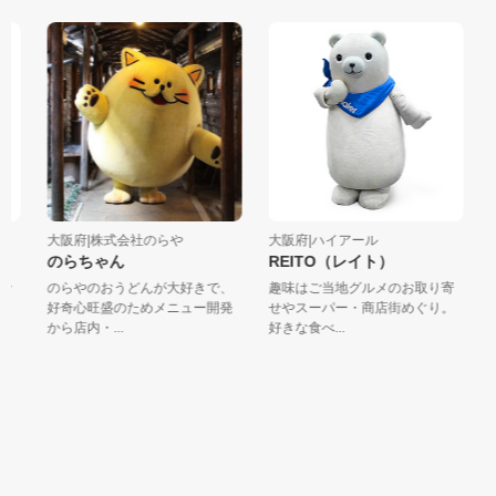
大阪府|株式会社のらや
大阪府|ハイアール
京
のらちゃん
REITO（レイト）
ピ
のらやのおうどんが大好きで、
趣味はご当地グルメのお取り寄
元
好奇心旺盛のためメニュー開発
せやスーパー・商店街めぐり。
と
から店内・...
好きな食べ...
屋