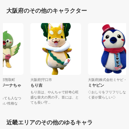
大阪府のその他のキャラクター
泉南郡熊取町
大阪府|守口市
大阪府|株式会社ミヤビ・コ
、メジーナちゃ
もり吉
ミヤビン
もり吉は、やんちゃで好奇心旺
◇おしりをフリフリし
盛な柴犬の男の子。首には、と
く姿が愛らしい◇
、とっても人なつ
ても長い守...
で明るい性格な
近畿エリアのその他のゆるキャラ