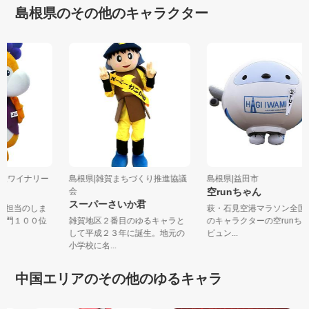
島根県のその他のキャラクター
島根ワイナリー
島根県|雑賀まちづくり推進協議
島根県|益田市
会
空runちゃん
スーパーさいか君
広報担当のしま
萩・石見空港マラソン全
業部門１００位
雑賀地区２番目のゆるキャラと
のキャラクターの空run
して平成２３年に誕生。地元の
ビュン...
小学校に名...
中国エリアのその他のゆるキャラ