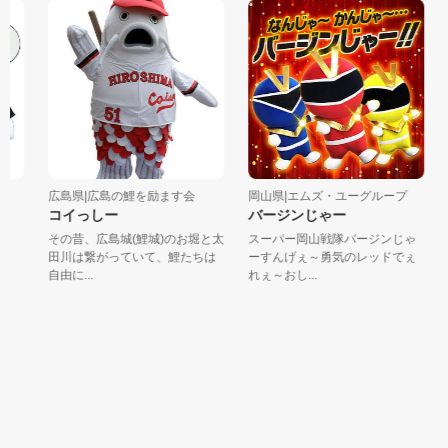
広島県|広島の鯉を励ます会
岡山県|エムズ・ユーグループ
コイっしー
バージンじゃー
その昔、広島城(鯉城)のお堀と太
スーパー岡山戦隊バージンじゃ
田川は繋がっていて、鯉たちは
ーすんげぇ～勇気のレッドでぇ
自由に...
れぇ～おし...