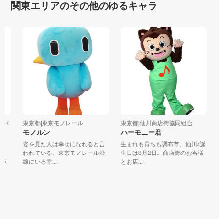
関東エリアのその他のゆるキャラ
パ
東京都|東京モノレール
東京都|仙川商店街協同組合
モノルン
ハーモニー君
姿を見た人は幸せになれると言
生まれも育ちも調布市、仙川♪誕
われている、東京モノレール沿
生日は8月2日。商店街のお客様
ラ
線にいる幸...
とお店...
た