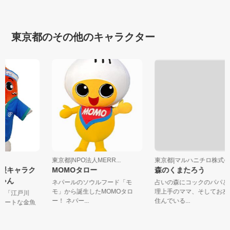
東京都のその他のキャラクター
東京都|NPO法人MERR...
東京都|マルハニチロ株式
応援キャラク
MOMOタロー
森のくまたろう
ちゃん
ネパールのソウルフード「モ
占いの森にコックのパパ
モ」から誕生したMOMOタロ
理上手のママ、そしてお
産地「江戸川
ー！ ネパー...
住んでいる...
キュートな金魚