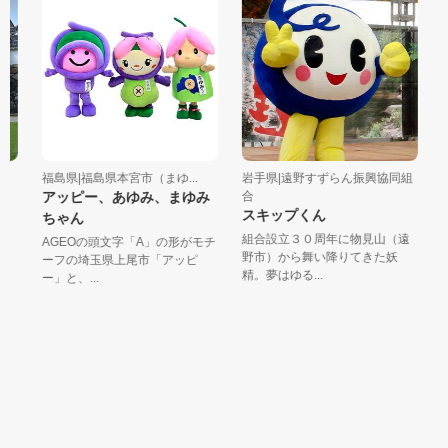
福島県|福島県本宮市（まゆ...
岩手県|遠野すずらん振興協同組
岩
アッピー、あゆみ、まゆみ
合
ポ
スキップくん
ちゃん
銀
組合設立３０周年に物見山（遠
て
AGEOの頭文字「A」の形がモチ
野市）から舞い降りてきた妖
タ
ーフの埼玉県上尾市「アッピ
精。夢はゆる...
ー」と、...