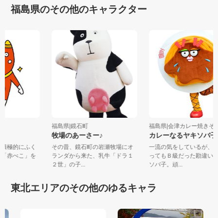
福島県のその他のキャラクター
福島県|鏡石町
福島県|会津カレー焼き
牧場のあーさー♪
カレーなるヤキソバ
自ら積極的にふく
その昔、鏡石町の岩瀬牧場にオ
一流の気をしているが
る、「赤べこ」を
ランダから来た、乳牛「ドラ１
ってもＢ級だった勘違
２世」の子...
ソバ子。頑...
東北エリアのその他のゆるキャラ