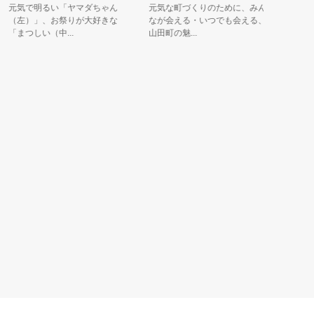
や
元気で明るい「ヤマダちゃん
元気な町づくりのために、みん
（左）」、お祭りが大好きな
なが会える・いつでも会える、
創業１３
まつしい（中...
山田町の魅...
乳業メー
レンドヨー.