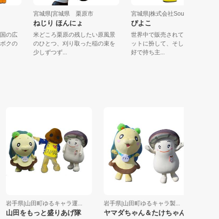
市
宮城県|宮城県 栗原市
宮城県|株式会社Souda...
ねじり ほんにょ
ぴよこ
共和国の広
米どころ栗原の残したい原風景
世界中で販売されているマス
す！ボクの
のひとつ、刈り取った稲の束を
ットに扮して、そして様々な
少しずつず...
好で持ち主...
手県|山田町ゆるキャラ運...
岩手県|山田町ゆるキャラ製...
宮城県|山
山田をもっと盛りあげ隊
ヤマダちゃん＆たけちゃん
山田フレ