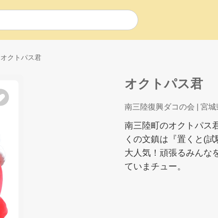
オクトパス君
オクトパス君
南三陸復興ダコの会
| 宮城
南三陸町のオクトパス
くの文鎮は『置くと(試
大人気！頑張るみんな
ていまチュー。