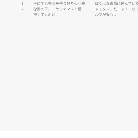
桜」のヒロ
何にでも興味を持つ好奇心旺盛
ぼくは青森県に住んでいる『
の「新島八
な男の子。「ヤッテマレ！精
ャモタン』だニャ！！ヒトと
神」で五所川...
ルマが安心...