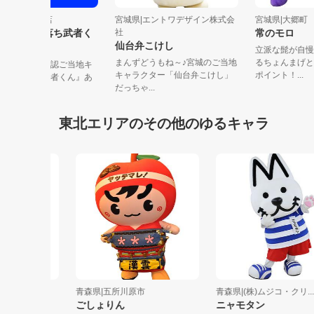
城県|落ち武者商店
宮城県|エントワデザイン株式会
宮城県|大
岩出山おっち（落ち武者く
社
常のモロ
仙台弁こけし
ん）
立派な髭が
まんずどうもね～♪宮城のご当地
るちょんま
城県大崎市の非公認ご当地キ
キャラクター「仙台弁こけし」
ポイント！..
ラ、本名『落ち武者くん』あ
だっちゃ...
名は『岩...
東北エリアのその他のゆるキャラ
青森県|五所川原市
青森県|(株)ムジコ・クリ...
ごしょりん
ニャモタン