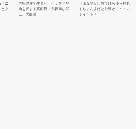
ニ
大船渡沖で生まれ、イサダと酔
立派な髭が自慢でゆらゆら揺れ
ク
仙を愛する真面目で几帳面な武
るちょんまげと前髪がチャーム
士。大船渡...
ポイント！...
「