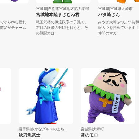
郷町
宮城県|自衛隊宮城地方協力本部
宮城県|宮城県大崎
宮城地本陸まさむね君
パタ崎さん
自慢でゆらゆら揺れ
戦国武将の伊達政宗の子孫で、
みやぎ大崎ふつふつ
げと前髪がチャーム
右目の眼帯の封印を解くと、そ
報大臣を務めていま
.
の戦闘力は...
仲間のマガ...
岩手県|さかなグルメのまち...
宮城県|大郷町
岩
秋刀魚武士
常のモロ