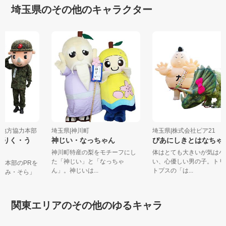
埼玉県のその他のキャラクター
埼玉地方協力本部
埼玉県|神川町
埼玉県|株式会社ピア21
弟(りく・う
神じい・なっちゃん
ぴあにしきとはなち
神川町特産の梨をモチーフにし
体はとても大きいが気は
た「神じい」と「なっちゃ
い、心優しい男の子。ト
協力本部のPRを
ん」。神じいは...
トプスの「は...
・うみ・そら」
関東エリアのその他のゆるキャラ