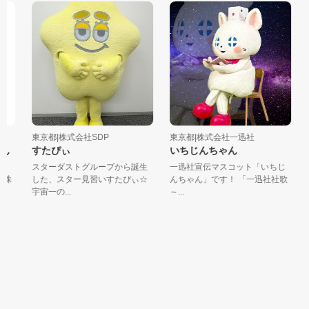
東京都|株式会社SDP
東京都|株式会社一迅社
東
ん
すたぴぃ
いちじんちゃん
」
スターダストグループから誕生
一迅社宣伝マスコット「いちじ
株
した、スター見習いすたぴぃ☆
んちゃん」です！ 「一迅社社歌
宇宙一の...
～...
す