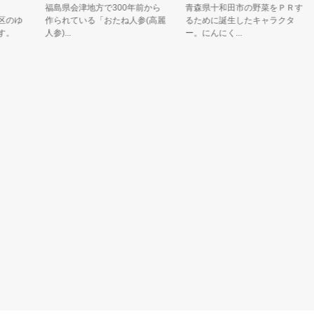
福島県会津地方で300年前から
青森県十和田市の野菜をＰＲす
ゆ
作られている「おたね人参(高麗
るために誕生したキャラクタ
。
人参)...
ー。にんにく...
ん