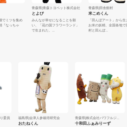
町
青森県|青森トヨペット株式会社
青森県|田舎館村
ん
とよぴ
米こめくん
の花畑でミツを集め
みんなが幸せになることを願
「田んぼアート」か
の妖精『なっちゃ
い、「花の国フラワーランド」
お米の妖精、全国各
..
で生まれた、...
村と田んぼ...
員
福島県|会津人参栽培研究会
青森県|株式会社パワフルジ...
おたねくん
十和田ふぁみりーず