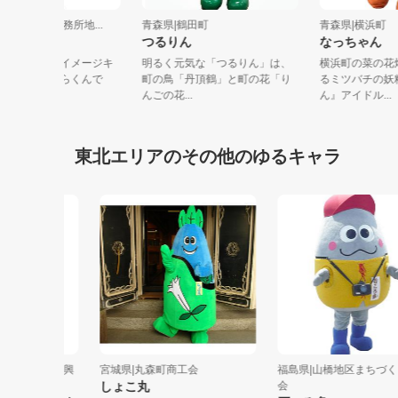
森県|青森市浪岡事務所地...
青森県|鶴田町
青森県|横浜
さらくん
つるりん
なっちゃ
なみおか中世の里イメージキ
明るく元気な「つるりん」は、
横浜町の菜
ラクター』のばさらくんで
町の鳥「丹頂鶴」と町の花「り
るミツバチ
。世界をか...
んごの花...
ん』アイドル.
東北エリアのその他のゆるキャラ
県南広域振興
宮城県|丸森町商工会
福島県|山橋地区まちづくり委
しょこ丸
会