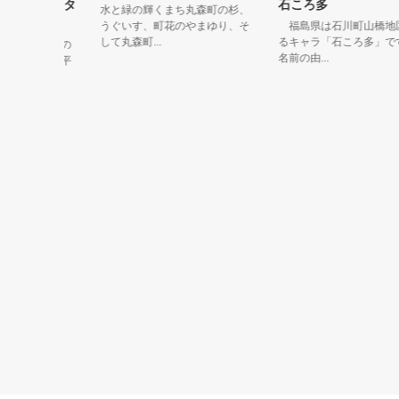
キャラクタ
石ころ多
水と緑の輝くまち丸森町の杉、
うぐいす、町花のやまゆり、そ
福島県は石川町山橋地区の
して丸森町...
るキャラ「石ころ多」です
は、平泉の
名前の由...
土した「平