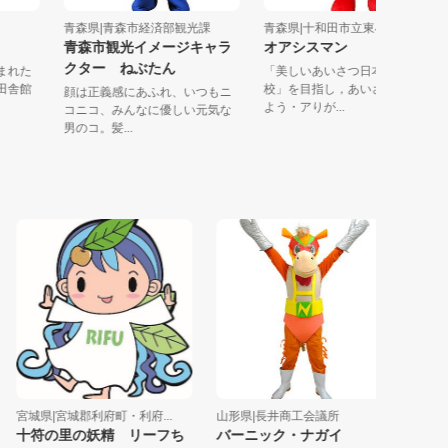
青森県|青森市経済部観光課
青森県|十和田市立東小学校
青森市観光イメージキャラ
オアシスマン
クター ねぶたん
ら生まれた
「美しいあいさつ日本一の学
地で田舎館
校」を目指し，あいさつ（オ
顔は正義感にあふれ、いつもニ
よう・アりが...
コニコ、みんなに優しい元気な
男のコ。髪...
宮城県|宮城郡利府町・利府...
山形県|長井商工会議所
青森県|青
十符の里の妖精 リーフち
バーニック・ナガイ
ハネト