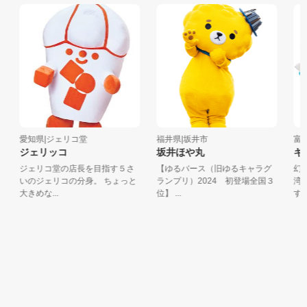
愛知県|ジェリコ堂
福井県|坂井市
富山
ジェリッコ
坂井ほや丸
キラ
ジェリコ堂の店長を目指す５さ
【ゆるバース（旧ゆるキャラグ
幻想
いのジェリコの分身。 ちょっと
ランプリ）2024 初登場全国３
湾の
大きめな...
位】 ...
す☆滑