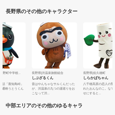
長野県のその他のキャラクター
市辰野町中学校...
長野県|渋温泉旅館組合
長野県|佐久穂町
しぶざるくん
しらかばちゃん
の民話「善知鳥峠」
昔はやんちゃなサルくんだった
八千穂高原の恋人の
れた通称うとうくん
が、渋温泉の九つの湯巡りをお
れたおんなのこ。な
.
こなって渋...
せにすると...
中部エリアのその他のゆるキャラ