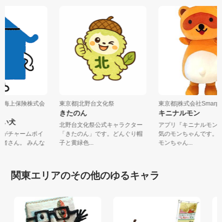
火災海上保険株式会
東京都|北野台文化祭
東京都|株式会社Smarp.
きたのん
キニナルモン
青い犬
北野台文化祭公式キャラクター
アプリ『キニナルモ
な耳がチャームポイ
「きたのん」です。どんぐり帽
気のモンちゃんです
医者さん。 みんな
子と黄緑色...
モンちゃん...
関東エリアのその他のゆるキャラ