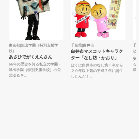
東京都|旭出学園（特別支援学
千葉県|白井市
千葉
校）
白井市マスコットキャラク
ピー
あさひでがくえんさん
ター「なし坊・かおり」
安心
66年の歴史を誇る私立の学園・
る「
ぼくは白井市のなし坊！今から
旭出学園（特別支援学校）の公
産のピ
２０年以上前の平成７年に誕生
式ゆるキ...
したんだ！...