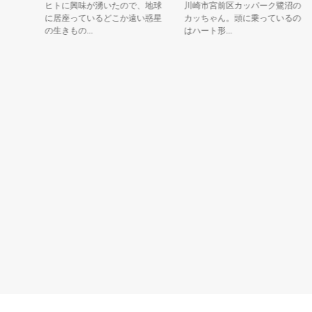
ヒトに興味が湧いたので、地球
川崎市宮前区カッパーク鷺沼の
に居座っているどこか遠い惑星
カッちゃん。頭に乗っているの
の生きもの...
はハート形...
「