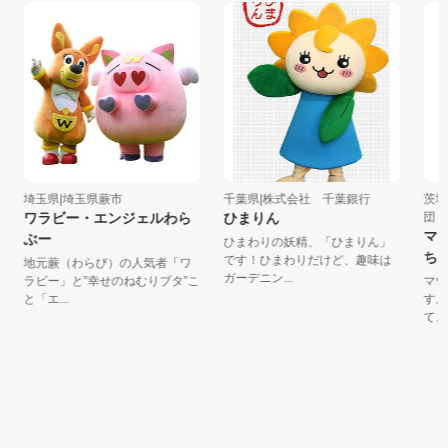
埼玉県|埼玉県蕨市
千葉県|株式会社 千葉銀行
茨城県
ワラビー・エンジェルわら
ひまりん
団
マウ
ぶー
ひまわりの妖精、「ひまりん」
ちゃ
です！ひまわりだけど、趣味は
地元蕨（わらび）の人気者「ワ
ガーデニン...
ラビー」と”幸せのねむりブタ”こ
マウ
と「エ...
す。
て、一