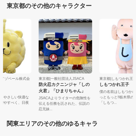
東京都のその他のキャラクター
グ・イゾベール株式会
東京都|一般社団法人JSACA
東京都|しもつかれ
防火忍カクニンジャ「しの
しもつかれ王子
火君」「ひまりちゃん」
僕の名前はしもつか
にもやさしい快適な
っともっと!!栃木県
JSACAよりライターの危険性を
を増やすべく、日夜
「しもつ...
伝える任務を託された、伝説の
.
忍兄妹...
関東エリアのその他のゆるキャラ