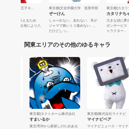
京都|帝京大学 八王子キ...
東京都|文化学園大学 造形学部
東京都|カタ
ぃーぼー
ぞーけん
カタリナ
京大学の魅力を伝えるため
しゃべれない、走れない、耳が
大きな頭に
、2013年学生の企画により八
ジャマで狭いトコ進めない…。
ポンサービ
子キャ...
だけどしっ...
ャラクター..
関東エリアのその他のゆるキャラ
スペルスキー
東京都|タクトホーム株式会社
東京都|株式会社マイナビ
すまいるか
マイナビベア
神グリーン
東京湾沖から家探しのためある
マイナビニュース・マイナビ