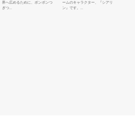
界へ広めるために、ポンポンつ
ームのキャラクター、『シアリ
ーロー坂東
つ...
ン』です。...
キャラク...