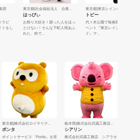
チ編集部
東京都|社会福祉法人 台東...
東京都|東京レインボープラ
はっぴぃ
トビー
「キラピ
お祭り大好き！困った人をほっ
代々木公園で毎春開催のLGB
バイトをし
とけない！そんな下町人情あふ
ベント『東京レインボープラ
れた、粋で...
ド』マ...
京都|株式会社ロイヤリテ...
栃木県|株式会社武蔵工務店...
埼玉県|坂東
ポンタ
シアリン
サイゾウ
ポイントサービス「Ponta」を世
株式会社武蔵工務店 シアラホ
武蔵の国