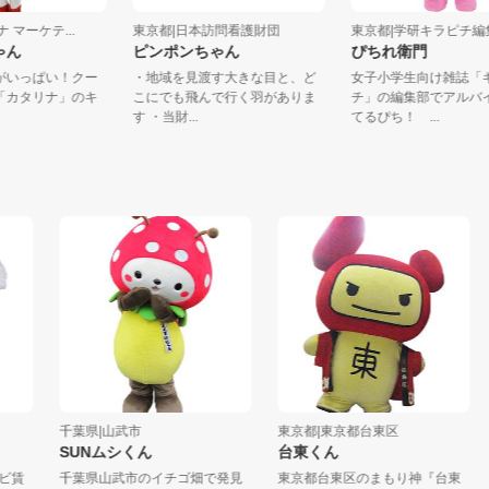
リナ マーケテ...
東京都|日本訪問看護財団
東京都|学研キラピ
ちゃん
ピンポンちゃん
ぴちれ衛門
夢がいっぱい！クー
・地域を見渡す大きな目と、ど
女子小学生向け雑誌
ス「カタリナ」のキ
こにでも飛んで行く羽がありま
チ」の編集部でアル
.
す ・当財...
てるぴち！ ...
千葉県|山武市
東京都|東京都台東区
東
SUNムシくん
台東くん
賃
千葉県山武市のイチゴ畑で発見
東京都台東区のまもり神『台東