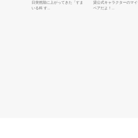
チャルを行
日突然陸に上がってきた「すま
貸公式キャラクターのマイナ
いる科 す...
ベアだよ！...