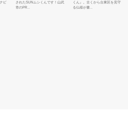
ビ
されたSUNムシくんです！山武
くん』。古くから台東区を見守
市のPR...
る仏様が書...
ぎ