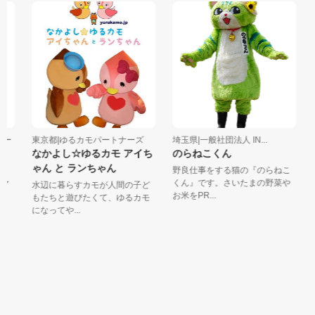
ー
東京都|ゆるカモパートナーズ
埼玉県|一般社団法人 IN...
東
なかよし☆ゆるカモ アイち
のらねこくん
ゃん と ランちゃん
野良仕事をする猫の『のらねこ
ァ
くん』です。さいたまの野菜や
水辺に暮らすカモが人間の子ど
。
お米をPR...
ゅ
もたちと遊びたくて、ゆるカモ
になってや...