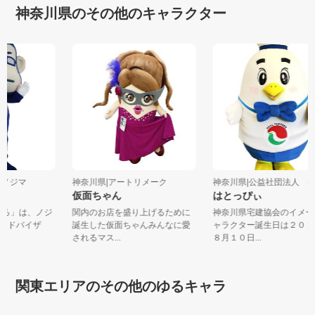
神奈川県のその他のキャラクター
会社ノジマ
神奈川県|アートリメーク
神奈川県|公益社団法人 神
仮面ちゃん
はとっぴぃ
ンさる」は、ノジ
関内のお店を盛り上げるために
神奈川県宅建協会のイメ
電アドバイザ
誕生した仮面ちゃんみんなに愛
ャラクター誕生日は２０
されるマス...
８月１０日...
関東エリアのその他のゆるキャラ