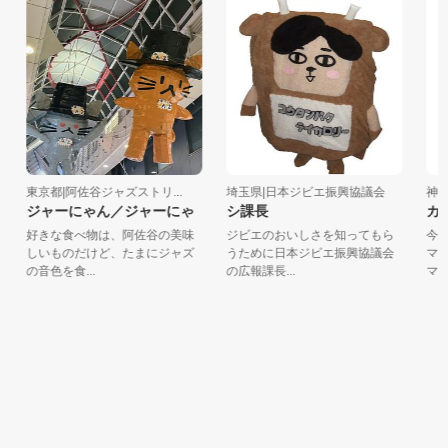
東京都|阿佐谷ジャズストリ...
埼玉県|日本ジビエ振興協議会
神奈
ジャーにゃん／ジャーにゃ
シ課長
カツ
好きな食べ物は、阿佐谷の美味
ジビエのおいしさを知ってもら
今年
しいものだけど、たまにジャズ
うために日本ジビエ振興協議会
マス
の音色を食...
の広報課長...
マルく