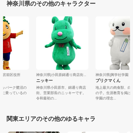
神奈川県のその他のキャラクター
崎市宮前区役所
神奈川県|小田原錦通り商店街...
神奈川県|興学社学園
ん
ニッキー
プリクマくん
区カッパーク鷺沼の
神奈川県小田原市、錦通り商店
地上最大の肉食獣、
。頭に乗っているの
街、営業部長のニッキーです。
の子。生涯教育を掲
.
令和最初の...
学園の理念...
関東エリアのその他のゆるキャラ