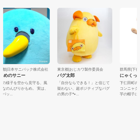
都|日本サニパック株式会社
東京都|おじカワ製作委員会
群馬県|下仁田
もめのサニー
パグ太郎
にゃくっち
の様子を空から見守る、風
「自分ならできる！」と信じて
下仁田町のコ
なのんびりかもめ。 実は、
疑わない、超ポジティブなパグ
コンニャクの
ッ...
の男の子🐾...
芋の帽子に...