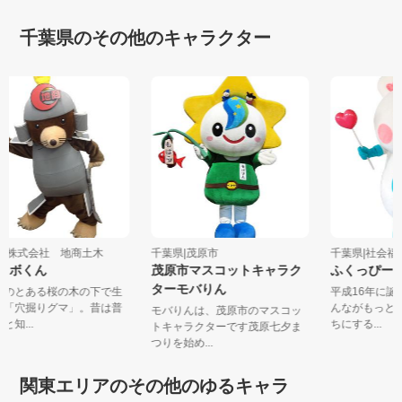
千葉県のその他のキャラクター
葉県|株式会社 地商土木
千葉県|茂原市
千葉県|社会福
将ドボくん
茂原市マスコットキャラク
ふくっぴ
ターモバりん
葉市のとある桜の木の下で生
平成16年に
れた「穴掘りグマ」。昔は普
んながもっ
モバりんは、茂原市のマスコッ
名と知...
ちにする...
トキャラクターです茂原七夕ま
つりを始め...
関東エリアのその他のゆるキャラ